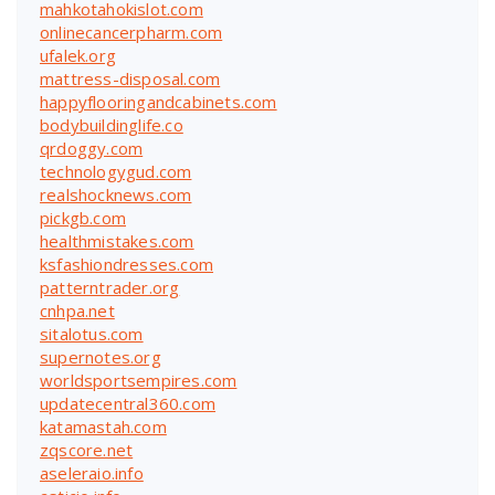
mahkotahokislot.com
onlinecancerpharm.com
ufalek.org
mattress-disposal.com
happyflooringandcabinets.com
bodybuildinglife.co
qrdoggy.com
technologygud.com
realshocknews.com
pickgb.com
healthmistakes.com
ksfashiondresses.com
patterntrader.org
cnhpa.net
sitalotus.com
supernotes.org
worldsportsempires.com
updatecentral360.com
katamastah.com
zqscore.net
aseleraio.info