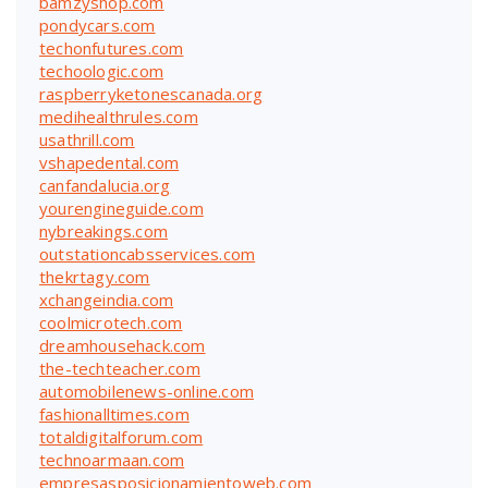
bamzyshop.com
pondycars.com
techonfutures.com
techoologic.com
raspberryketonescanada.org
medihealthrules.com
usathrill.com
vshapedental.com
canfandalucia.org
yourengineguide.com
nybreakings.com
outstationcabsservices.com
thekrtagy.com
xchangeindia.com
coolmicrotech.com
dreamhousehack.com
the-techteacher.com
automobilenews-online.com
fashionalltimes.com
totaldigitalforum.com
technoarmaan.com
empresasposicionamientoweb.com