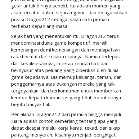
gelar untuk dirinya sendiri. Itu adalah momen yang
akan tercatat dalam sejarah game, dan mengukuhkan
posisi Dragon212 sebagai salah satu pemain
terhebat sepanjang masa.
Sejak hari yang menentukan itu, Dragon212 terus
mendominasi dunia game kompetitif, meraih
kemenangan demi kemenangan dan mendapatkan
rasa hormat dari rekan-rekannya. Namun terlepas
dari kesuksesannya, ia tetap rendah hati dan
bersyukur atas peluang yang diberikan oleh dunia
game kepadanya. Dia memuji keluarga, teman, dan
penggemarnya atas dukungan mereka yang tak
tergoyahkan, dan berkomitmen untuk memberikan
kembali kepada komunitas yang telah memberinya
begitu banyak hal.
Perjalanan Dragon212 dari pemula hingga menjadi
juara adalah contoh cemerlang tentang apa yang
dapat dicapai melalui kerja keras, tekad, dan sikap
pantang menyerah. Kisahnya menjadi pengingat