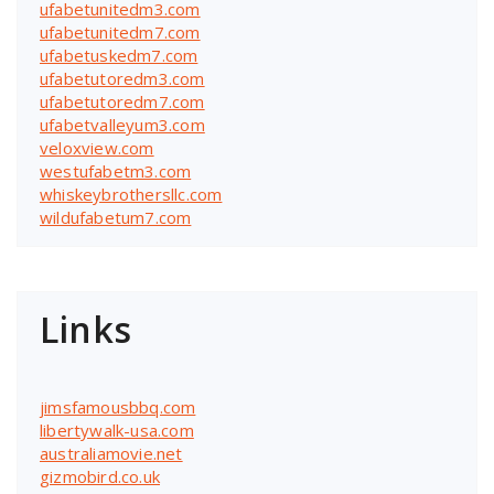
ufabetunitedm3.com
ufabetunitedm7.com
ufabetuskedm7.com
ufabetutoredm3.com
ufabetutoredm7.com
ufabetvalleyum3.com
veloxview.com
westufabetm3.com
whiskeybrothersllc.com
wildufabetum7.com
Links
jimsfamousbbq.com
libertywalk-usa.com
australiamovie.net
gizmobird.co.uk