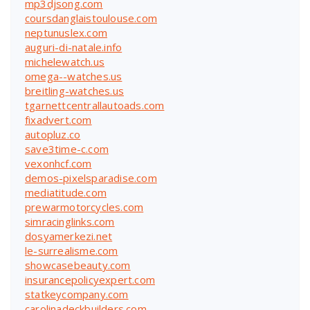
mp3djsong.com
coursdanglaistoulouse.com
neptunuslex.com
auguri-di-natale.info
michelewatch.us
omega--watches.us
breitling-watches.us
tgarnettcentrallautoads.com
fixadvert.com
autopluz.co
save3time-c.com
vexonhcf.com
demos-pixelsparadise.com
mediatitude.com
prewarmotorcycles.com
simracinglinks.com
dosyamerkezi.net
le-surrealisme.com
showcasebeauty.com
insurancepolicyexpert.com
statkeycompany.com
carolinadeckbuilders.com