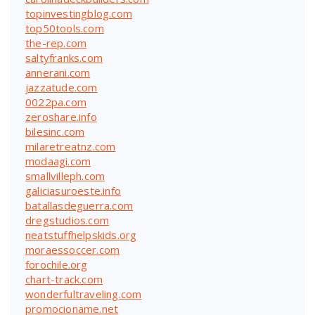
topinvestingblog.com
top50tools.com
the-rep.com
saltyfranks.com
annerani.com
jazzatude.com
0022pa.com
zeroshare.info
bilesinc.com
milaretreatnz.com
modaagi.com
smallvilleph.com
galiciasuroeste.info
batallasdeguerra.com
dregstudios.com
neatstuffhelpskids.org
moraessoccer.com
forochile.org
chart-track.com
wonderfultraveling.com
promocioname.net