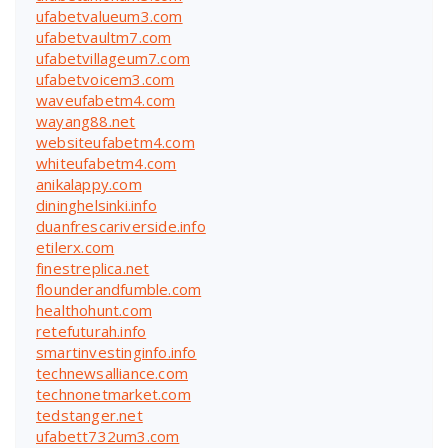
ufabetvalueum3.com
ufabetvaultm7.com
ufabetvillageum7.com
ufabetvoicem3.com
waveufabetm4.com
wayang88.net
websiteufabetm4.com
whiteufabetm4.com
anikalappy.com
dininghelsinki.info
duanfrescariverside.info
etilerx.com
finestreplica.net
flounderandfumble.com
healthohunt.com
retefuturah.info
smartinvestinginfo.info
technewsalliance.com
technonetmarket.com
tedstanger.net
ufabett732um3.com