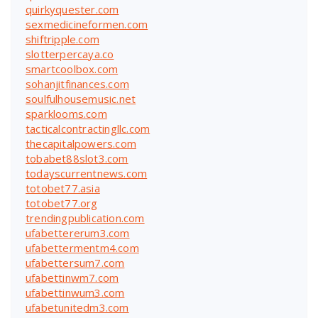
quirkyquester.com
sexmedicineformen.com
shiftripple.com
slotterpercaya.co
smartcoolbox.com
sohanjitfinances.com
soulfulhousemusic.net
sparklooms.com
tacticalcontractingllc.com
thecapitalpowers.com
tobabet88slot3.com
todayscurrentnews.com
totobet77.asia
totobet77.org
trendingpublication.com
ufabettererum3.com
ufabettermentm4.com
ufabettersum7.com
ufabettinwm7.com
ufabettinwum3.com
ufabetunitedm3.com