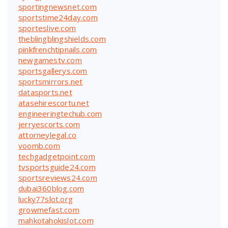
sportingnewsnet.com
sportstime24day.com
sporteslive.com
theblingblingshields.com
pinkfrenchtipnails.com
newgamestv.com
sportsgallerys.com
sportsmirrors.net
datasports.net
atasehirescortu.net
engineeringtechub.com
jerryescorts.com
attorneylegal.co
voomb.com
techgadgetpoint.com
tvsportsguide24.com
sportsreviews24.com
dubai360blog.com
lucky77slot.org
growmefast.com
mahkotahokislot.com