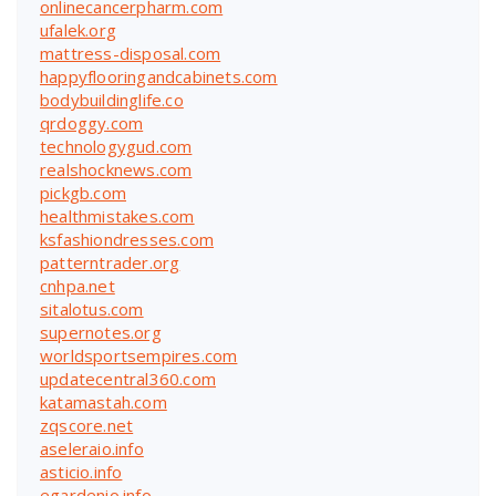
onlinecancerpharm.com
ufalek.org
mattress-disposal.com
happyflooringandcabinets.com
bodybuildinglife.co
qrdoggy.com
technologygud.com
realshocknews.com
pickgb.com
healthmistakes.com
ksfashiondresses.com
patterntrader.org
cnhpa.net
sitalotus.com
supernotes.org
worldsportsempires.com
updatecentral360.com
katamastah.com
zqscore.net
aseleraio.info
asticio.info
egardenio.info