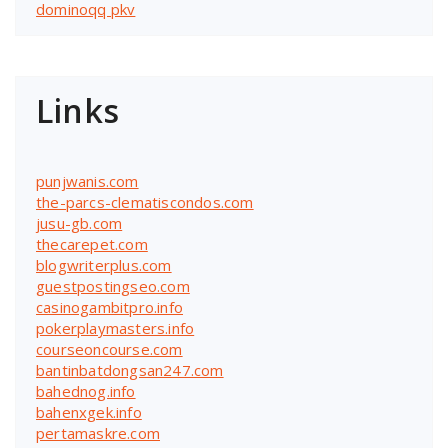
dominoqq pkv
Links
punjwanis.com
the-parcs-clematiscondos.com
jusu-gb.com
thecarepet.com
blogwriterplus.com
guestpostingseo.com
casinogambitpro.info
pokerplaymasters.info
courseoncourse.com
bantinbatdongsan247.com
bahednog.info
bahenxgek.info
pertamaskre.com