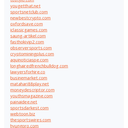
yougetthat.net
sportsnetclub.com
newbestcrypto.com
oxfordsave.com
iclassicgames.com
saung-artikel.com
fasthokivip2.com
observersports.com
cryptominingplus.com
aquinoticiaspe.com
longhairedfrenchbulldog.com
lawyersforhire.co
businemarket.com
matahari88play.net
moneydescriptor.com
youthsmagazine.com
painaidee.net
sportsdarkest.com
webtoon.biz
thesportswires.com
hyungpro.com