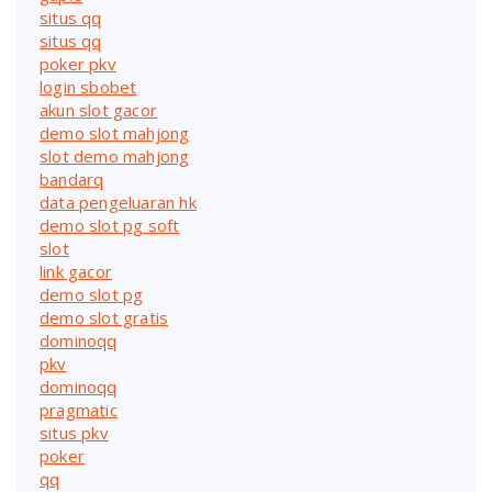
situs qq
situs qq
poker pkv
login sbobet
akun slot gacor
demo slot mahjong
slot demo mahjong
bandarq
data pengeluaran hk
demo slot pg soft
slot
link gacor
demo slot pg
demo slot gratis
dominoqq
pkv
dominoqq
pragmatic
situs pkv
poker
qq