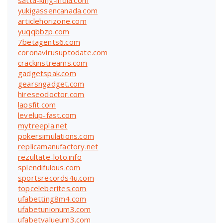
yukigassencanada.com
articlehorizone.com
yuqqbbzp.com
7betagents6.com
coronavirusuptodate.com
crackinstreams.com
gadgetspak.com
gearsngadget.com
hireseodoctor.com
lapsfit.com
levelup-fast.com
mytreepla.net
pokersimulations.com
replicamanufactory.net
rezultate-loto.info
splendifulous.com
sportsrecords4u.com
topceleberites.com
ufabetting8m4.com
ufabetunionum3.com
ufabetvalueum3.com