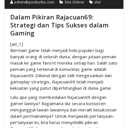
admin@poolturbo.com
Slot Online
slot
Dalam Pikiran Rajacuan69:
Strategi dan Tips Sukses dalam
Gaming
[ad_1]
Bermain game telah menjadi hobi populer bagi
banyak orang di seluruh dunia, dengan jutaan pemain
masuk ke game favorit mereka setiap hari. Salah satu
pemain yang terkenal di komunitas game adalah
Rajacuan69. Dikenal dengan skill mengesankan dan
gameplay strategis, Rajacuan69 telah menjadi
kekuatan yang patut diperhitungkan di dunia game.
Lalu apa yang membedakan Rajacuan69 dengan
gamer lainnya? Bagaimana dia secara konsisten
mengungguli lawan-lawannya dan meraih kesuksesan
dalam permainannya? Untuk menjawab pertanyaan-
pertanyaan ini, kita harus menyelidiki pikiran