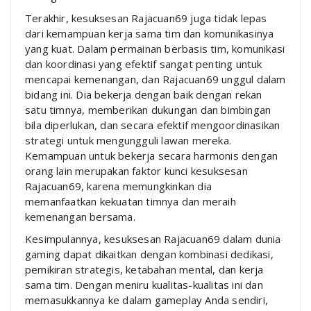
Terakhir, kesuksesan Rajacuan69 juga tidak lepas
dari kemampuan kerja sama tim dan komunikasinya
yang kuat. Dalam permainan berbasis tim, komunikasi
dan koordinasi yang efektif sangat penting untuk
mencapai kemenangan, dan Rajacuan69 unggul dalam
bidang ini. Dia bekerja dengan baik dengan rekan
satu timnya, memberikan dukungan dan bimbingan
bila diperlukan, dan secara efektif mengoordinasikan
strategi untuk mengungguli lawan mereka.
Kemampuan untuk bekerja secara harmonis dengan
orang lain merupakan faktor kunci kesuksesan
Rajacuan69, karena memungkinkan dia
memanfaatkan kekuatan timnya dan meraih
kemenangan bersama.
Kesimpulannya, kesuksesan Rajacuan69 dalam dunia
gaming dapat dikaitkan dengan kombinasi dedikasi,
pemikiran strategis, ketabahan mental, dan kerja
sama tim. Dengan meniru kualitas-kualitas ini dan
memasukkannya ke dalam gameplay Anda sendiri,