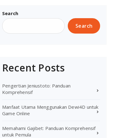
Search
Search
Recent Posts
Pengertian Jeniustoto: Panduan
Komprehensif
Manfaat Utama Menggunakan Dewi4D untuk
Game Online
Memahami Gajibet: Panduan Komprehensif
untuk Pemula