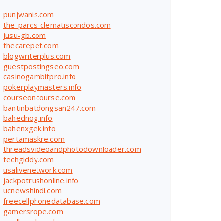
punjwanis.com
the-parcs-clematiscondos.com
jusu-gb.com
thecarepet.com
blogwriterplus.com
guestpostingseo.com
casinogambitpro.info
pokerplaymasters.info
courseoncourse.com
bantinbatdongsan247.com
bahednog.info
bahenxgek.info
pertamaskre.com
threadsvideoandphotodownloader.com
techgiddy.com
usalivenetwork.com
jackpotrushonline.info
ucnewshindi.com
freecellphonedatabase.com
gamersrope.com