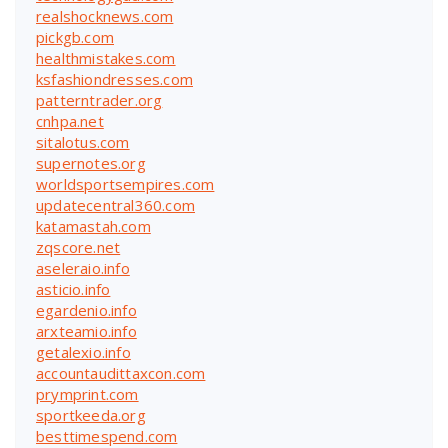
realshocknews.com
pickgb.com
healthmistakes.com
ksfashiondresses.com
patterntrader.org
cnhpa.net
sitalotus.com
supernotes.org
worldsportsempires.com
updatecentral360.com
katamastah.com
zqscore.net
aseleraio.info
asticio.info
egardenio.info
arxteamio.info
getalexio.info
accountaudittaxcon.com
prymprint.com
sportkeeda.org
besttimespend.com