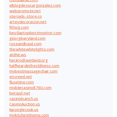
elblogdeoscargonzalez.com
webpromote.net
steroids-store.co
arteydecoracion.net
fithog.com
bestlaptopbestmonitor.com
georginaryland.com
roseandbasil.com
thewhitewhitelights.com
atdhe.ws
heckrodtwetland.org
halfheardinthestillness.com
mybestmassagechair.com
ericreed.net
fluxetine.com
mobilecasino8760.com
betqq3.net
casinoloans5.us
CasinoAuction.us
kipooglecouk.us
mykitchennhome.com