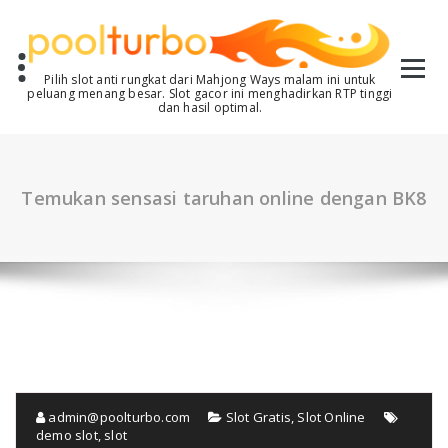
Skip
to
content
Pilih slot anti rungkat dari Mahjong Ways malam ini untuk
peluang menang besar. Slot gacor ini menghadirkan RTP tinggi
dan hasil optimal.
Temukan sensasi taruhan online dengan BK8
admin@poolturbo.com
Slot Gratis
,
Slot Online
demo slot
,
slot