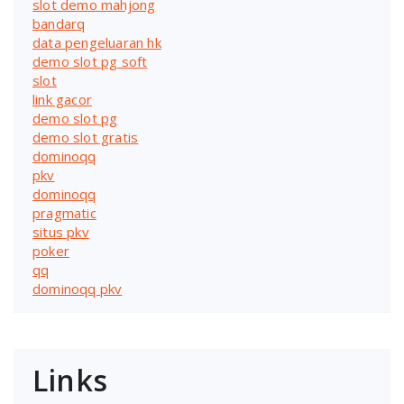
slot demo mahjong
bandarq
data pengeluaran hk
demo slot pg soft
slot
link gacor
demo slot pg
demo slot gratis
dominoqq
pkv
dominoqq
pragmatic
situs pkv
poker
qq
dominoqq pkv
Links