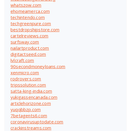
whatszow.com
ehomeamerca.com
techintendo.com
techgreenpure.com
bestdropshipstore.com
cartelreviews.com
surfsway.com
nailartproduct.com
digitactseed.com
lvlcraft.com
90secondmoneyloans.com
xenmicro.com
rodrovers.com
tripssolution.com
satta-king-india.com
yukigassencanada.com
articlehorizone.com
yuqqbbzp.com
7betagents6.com
coronavirusuptodate.com
crackinstreams.com