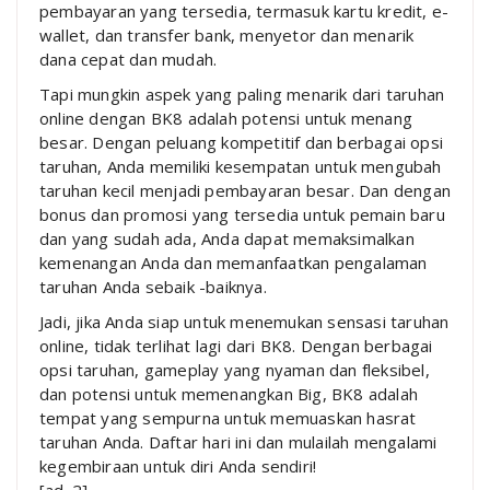
pembayaran yang tersedia, termasuk kartu kredit, e-
wallet, dan transfer bank, menyetor dan menarik
dana cepat dan mudah.
Tapi mungkin aspek yang paling menarik dari taruhan
online dengan BK8 adalah potensi untuk menang
besar. Dengan peluang kompetitif dan berbagai opsi
taruhan, Anda memiliki kesempatan untuk mengubah
taruhan kecil menjadi pembayaran besar. Dan dengan
bonus dan promosi yang tersedia untuk pemain baru
dan yang sudah ada, Anda dapat memaksimalkan
kemenangan Anda dan memanfaatkan pengalaman
taruhan Anda sebaik -baiknya.
Jadi, jika Anda siap untuk menemukan sensasi taruhan
online, tidak terlihat lagi dari BK8. Dengan berbagai
opsi taruhan, gameplay yang nyaman dan fleksibel,
dan potensi untuk memenangkan Big, BK8 adalah
tempat yang sempurna untuk memuaskan hasrat
taruhan Anda. Daftar hari ini dan mulailah mengalami
kegembiraan untuk diri Anda sendiri!
[ad_2]