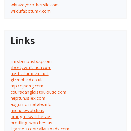
whiskeybrothersllc.com
wildufabetum7.com
Links
jimsfamousbbq.com
libertywalk-usa.com
australiamovie.net
gizmobird.co.uk
mp3djsong.com
coursdanglaistoulouse.com
neptunuslex.com
auguri-di-natale.info
michelewatch.us
omega--watches.us
breitling-watches.us
tgarnettcentrallautoads.com