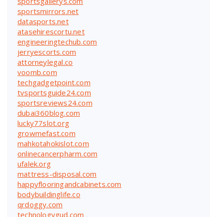
sportsgallerys.com
sportsmirrors.net
datasports.net
atasehirescortu.net
engineeringtechub.com
jerryescorts.com
attorneylegal.co
voomb.com
techgadgetpoint.com
tvsportsguide24.com
sportsreviews24.com
dubai360blog.com
lucky77slot.org
growmefast.com
mahkotahokislot.com
onlinecancerpharm.com
ufalek.org
mattress-disposal.com
happyflooringandcabinets.com
bodybuildinglife.co
qrdoggy.com
technologygud.com