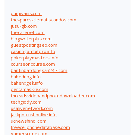
punjwanis.com
the-parcs-clematiscondos.com
jusu-gb.com
thecarepet.com
blogwriterplus.com
guestpostingseo.com
casinogambitpro.info
pokerplaymasters.info
courseoncourse.com
bantinbatdongsan247.com
bahednog.info
bahenxgek.info
pertamaskre.com
threadsvideoandphotodownloader.com
techgiddy.com
usalivenetwork.com
jackpotrushonline.info
ucnewshindi.com
freecellphonedatabase.com
gamersrope.com