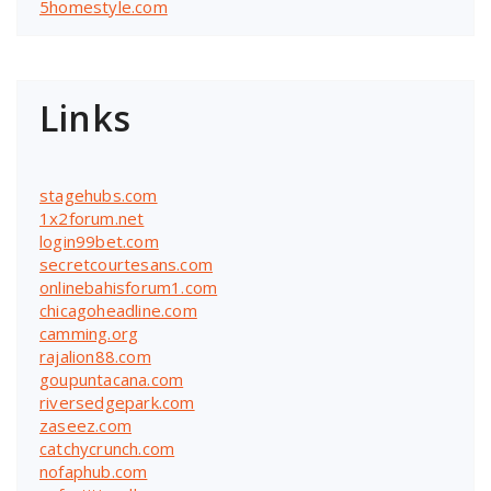
5homestyle.com
Links
stagehubs.com
1x2forum.net
login99bet.com
secretcourtesans.com
onlinebahisforum1.com
chicagoheadline.com
camming.org
rajalion88.com
goupuntacana.com
riversedgepark.com
zaseez.com
catchycrunch.com
nofaphub.com