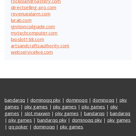
rockislandroastery.com
directselling-pro.com
revenuealarm.com
lurab.com
ignitioncoilguide.com
mytechcomputer.com
bioslot168.com
artsandcraftsauthority.com
webservicelive.com
bandarqq
|
dominoqq pkv
|
dominoqq
|
dominoqq
|
pkv
games
|
pkv games
|
pkv games
|
pkv games
|
pkv
games
|
slot maxwin
|
pkv games
|
bandarqq
|
bandarqq
|
pkv games
|
bandarqq pkv
|
dominoqq pkv
|
pkv games
|
qq poker
|
dominoqq
|
pkv games