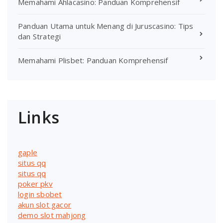
Memahami Ahlacasino: Panduan Komprehensif
Panduan Utama untuk Menang di Juruscasino: Tips
dan Strategi
Memahami Plisbet: Panduan Komprehensif
Links
gaple
situs qq
situs qq
poker pkv
login sbobet
akun slot gacor
demo slot mahjong