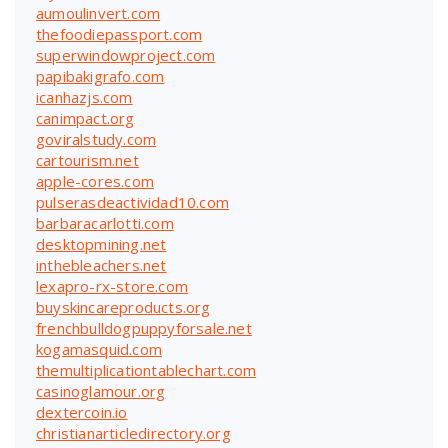
aumoulinvert.com
thefoodiepassport.com
superwindowproject.com
papibakigrafo.com
icanhazjs.com
canimpact.org
goviralstudy.com
cartourism.net
apple-cores.com
pulserasdeactividad10.com
barbaracarlotti.com
desktopmining.net
inthebleachers.net
lexapro-rx-store.com
buyskincareproducts.org
frenchbulldogpuppyforsale.net
kogamasquid.com
themultiplicationtablechart.com
casinoglamour.org
dextercoin.io
christianarticledirectory.org