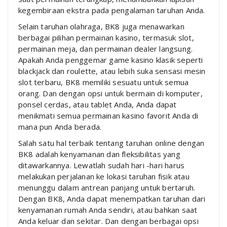
kegembiraan ekstra pada pengalaman taruhan Anda.
Selain taruhan olahraga, BK8 juga menawarkan
berbagai pilihan permainan kasino, termasuk slot,
permainan meja, dan permainan dealer langsung.
Apakah Anda penggemar game kasino klasik seperti
blackjack dan roulette, atau lebih suka sensasi mesin
slot terbaru, BK8 memiliki sesuatu untuk semua
orang. Dan dengan opsi untuk bermain di komputer,
ponsel cerdas, atau tablet Anda, Anda dapat
menikmati semua permainan kasino favorit Anda di
mana pun Anda berada.
Salah satu hal terbaik tentang taruhan online dengan
BK8 adalah kenyamanan dan fleksibilitas yang
ditawarkannya. Lewatlah sudah hari -hari harus
melakukan perjalanan ke lokasi taruhan fisik atau
menunggu dalam antrean panjang untuk bertaruh.
Dengan BK8, Anda dapat menempatkan taruhan dari
kenyamanan rumah Anda sendiri, atau bahkan saat
Anda keluar dan sekitar. Dan dengan berbagai opsi