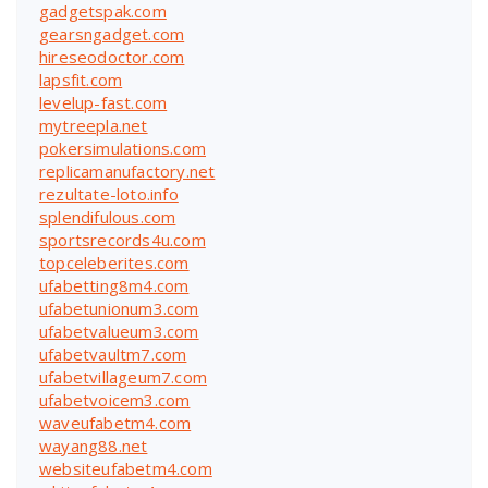
gadgetspak.com
gearsngadget.com
hireseodoctor.com
lapsfit.com
levelup-fast.com
mytreepla.net
pokersimulations.com
replicamanufactory.net
rezultate-loto.info
splendifulous.com
sportsrecords4u.com
topceleberites.com
ufabetting8m4.com
ufabetunionum3.com
ufabetvalueum3.com
ufabetvaultm7.com
ufabetvillageum7.com
ufabetvoicem3.com
waveufabetm4.com
wayang88.net
websiteufabetm4.com