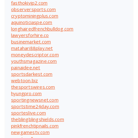
fasthokivip2.com
observersports.com
cryptominingplus.com
aquinoticiaspe.com
longhairedfrenchbulldog.com
lawyersforhire.co
businemarket.com
matahari88play.net
moneydescriptor.com
youthsmagazine.com
painaidee.net
sportsdarkest.com
webtoon.biz
thesportswires.com
hyungpro.com
sportingnewsnet.com
sportstime24day.com
sporteslive.com
theblingblingshields.com
pinkfrenchtipnails.com
newgamestv.com