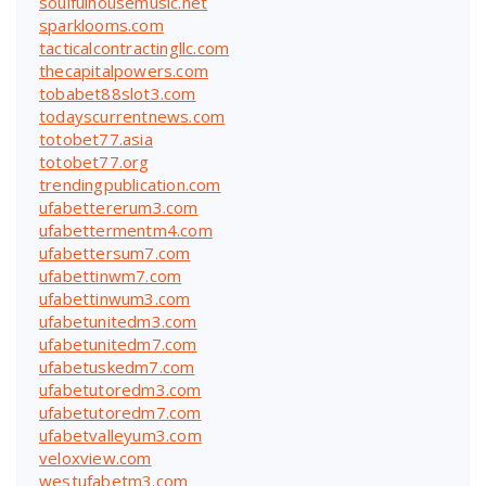
soulfulhousemusic.net
sparklooms.com
tacticalcontractingllc.com
thecapitalpowers.com
tobabet88slot3.com
todayscurrentnews.com
totobet77.asia
totobet77.org
trendingpublication.com
ufabettererum3.com
ufabettermentm4.com
ufabettersum7.com
ufabettinwm7.com
ufabettinwum3.com
ufabetunitedm3.com
ufabetunitedm7.com
ufabetuskedm7.com
ufabetutoredm3.com
ufabetutoredm7.com
ufabetvalleyum3.com
veloxview.com
westufabetm3.com