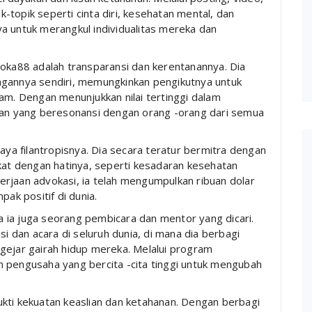
topik seperti cinta diri, kesehatan mental, dan
a untuk merangkul individualitas mereka dan
soka88 adalah transparansi dan kerentanannya. Dia
ngannya sendiri, memungkinkan pengikutnya untuk
am. Dengan menunjukkan nilai tertinggi dalam
lian yang beresonansi dengan orang -orang dari semua
paya filantropisnya. Dia secara teratur bermitra dengan
t dengan hatinya, seperti kesadaran kesehatan
rjaan advokasi, ia telah mengumpulkan ribuan dolar
k positif di dunia.
 ia juga seorang pembicara dan mentor yang dicari.
si dan acara di seluruh dunia, di mana dia berbagi
gejar gairah hidup mereka. Melalui program
 pengusaha yang bercita -cita tinggi untuk mengubah
kti kekuatan keaslian dan ketahanan. Dengan berbagi