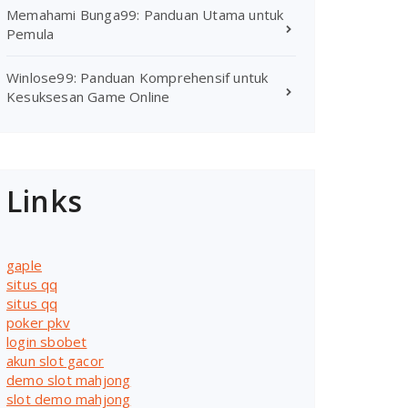
Memahami Bunga99: Panduan Utama untuk
Pemula
Winlose99: Panduan Komprehensif untuk
Kesuksesan Game Online
Links
gaple
situs qq
situs qq
poker pkv
login sbobet
akun slot gacor
demo slot mahjong
slot demo mahjong