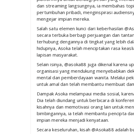
dan streaming langsungnya, ia membahas topik-
pertumbuhan pribadi, menginspirasi audiensny
mengejar impian mereka.
Salah satu elemen kunci dari keberhasilan @A
secara terbuka berbagi perjuangan dan tanta
terhubung dengannya di tingkat yang lebih dal
hidupnya, Asoka telah menciptakan rasa keas
lapisan masyarakat.
Selain isinya, @asoka88 juga dikenal karena u
organisasi yang mendukung menyebabkan deka
mental dan pemberdayaan wanita. Melalui peke
untuk amal dan telah membantu membuat dampa
Dampak Asoka melampaui media sosial, karena
Dia telah diundang untuk berbicara di konferen
kisahnya dan memotivasi orang lain untuk men
bimbingannya, ia telah membantu pencipta dan
impian mereka menjadi kenyataan.
Secara keseluruhan, kisah @Asoka88 adalah bu