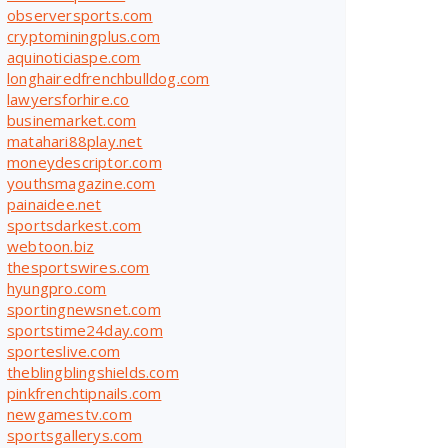
observersports.com
cryptominingplus.com
aquinoticiaspe.com
longhairedfrenchbulldog.com
lawyersforhire.co
businemarket.com
matahari88play.net
moneydescriptor.com
youthsmagazine.com
painaidee.net
sportsdarkest.com
webtoon.biz
thesportswires.com
hyungpro.com
sportingnewsnet.com
sportstime24day.com
sporteslive.com
theblingblingshields.com
pinkfrenchtipnails.com
newgamestv.com
sportsgallerys.com