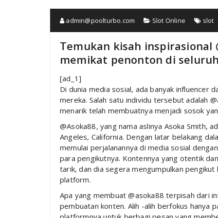
admin@poolturbo.com
Slot Online
slot
Temukan kisah inspirasional
memikat penonton di seluruh
[ad_1]
Di dunia media sosial, ada banyak influencer
mereka. Salah satu individu tersebut adalah @
menarik telah membuatnya menjadi sosok yang d
@Asoka88, yang nama aslinya Asoka Smith, ada
Angeles, California. Dengan latar belakang da
memulai perjalanannya di media sosial deng
para pengikutnya. Kontennya yang otentik 
tarik, dan dia segera mengumpulkan pengikut 
platform.
Apa yang membuat @asoka88 terpisah dari infl
pembuatan konten. Alih -alih berfokus hanya
platformnya untuk berbagi pesan yang member