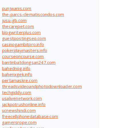
punjwanis.com
the-parcs-clematiscondos.com
jusu-gb.com
thecarepet.com
blogwriterplus.com
guestpostingseo.com
casinogambitpro.info
pokerplaymasters.info
courseoncourse.com
bantinbatdongsan247.com
bahednog.info
bahenxgek.info
pertamaskre.com
threadsvideoandphotodownloader.com
techgiddy.com
usalivenetwork.com
jackpotrushonline.info
ucnewshindi.com
freecellphonedatabase.com
gamersrope.com