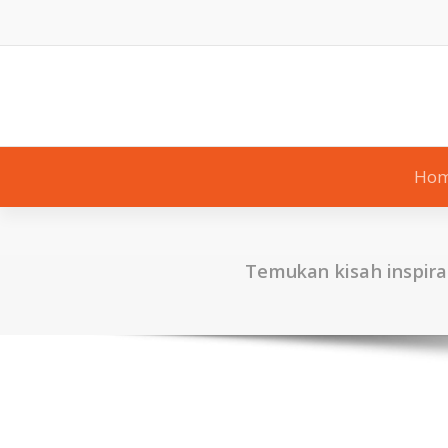
Skip
to
content
Ho
Temukan kisah inspir