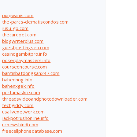
punjwanis.com
the-parcs-clematiscondos.com
jusu-gb.com
thecarepet.com
blogwriterplus.com
guestpostingseo.com
casinogambitpro.info
pokerplaymasters.info
courseoncourse.com
bantinbatdongsan247.com
bahednog.info
bahenxgek.info
pertamaskre.com
threadsvideoandphotodownloader.com
techgiddy.com
usalivenetwork.com
jackpotrushonline.info
ucnewshindi.com
freecellphonedatabase.com