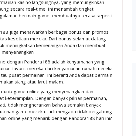
permainan kasino langsungnya, yang memungkinkan
sung secara real-time. Ini menambah tingkat
ngalaman bermain game, membuatnya terasa seperti
ra188 juga menawarkan berbagai bonus dan promosi
as kesetiaan mereka. Dari bonus selamat datang
untuk meningkatkan kemenangan Anda dan membuat
h menyenangkan.
nline dengan Pandora188 adalah kenyamanan yang
ainan favorit mereka dari kenyamanan rumah mereka
 atau pusat permainan. Ini berarti Anda dapat bermain
 makan siang atau larut malam.
 dunia game online yang menyenangkan dan
t keterampilan. Dengan banyak pilihan permainan,
hati, tidak mengherankan bahwa semakin banyak
butuhan game mereka. Jadi mengapa tidak bergabung
n online yang menarik dengan Pandora188 hari ini?