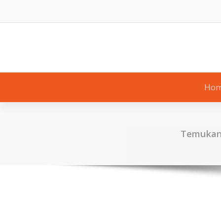
Skip
to
content
Ho
Temukan 