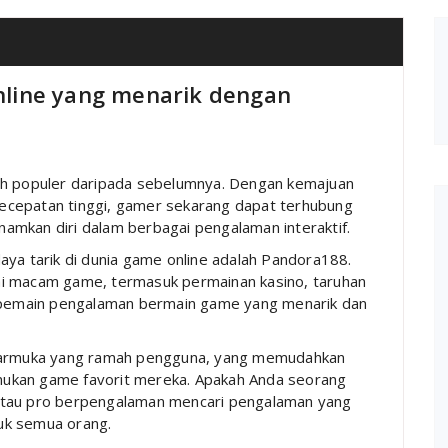
line yang menarik dengan
lebih populer daripada sebelumnya. Dengan kemajuan
rkecepatan tinggi, gamer sekarang dapat terhubung
amkan diri dalam berbagai pengalaman interaktif.
aya tarik di dunia game online adalah Pandora188.
ai macam game, termasuk permainan kasino, taruhan
a pemain pengalaman bermain game yang menarik dan
ntarmuka yang ramah pengguna, yang memudahkan
ukan game favorit mereka. Apakah Anda seorang
atau pro berpengalaman mencari pengalaman yang
uk semua orang.