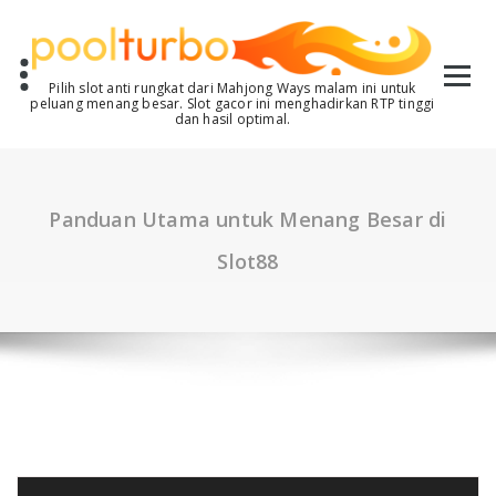
Skip
to
content
Pilih slot anti rungkat dari Mahjong Ways malam ini untuk
peluang menang besar. Slot gacor ini menghadirkan RTP tinggi
dan hasil optimal.
Panduan Utama untuk Menang Besar di
Slot88