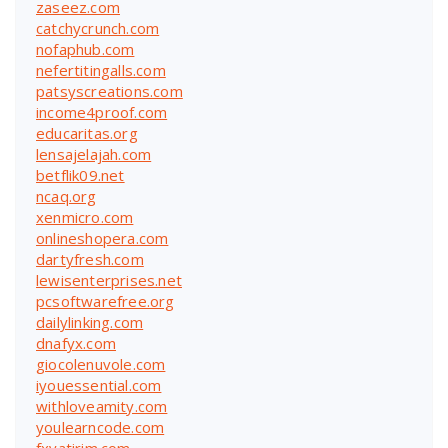
zaseez.com
catchycrunch.com
nofaphub.com
nefertitingalls.com
patsyscreations.com
income4proof.com
educaritas.org
lensajelajah.com
betflik09.net
ncaq.org
xenmicro.com
onlineshopera.com
dartyfresh.com
lewisenterprises.net
pcsoftwarefree.org
dailylinking.com
dnafyx.com
giocolenuvole.com
iyouessential.com
withloveamity.com
youlearncode.com
fxyatirim.com