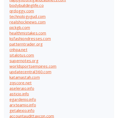
bodybuildinglife.co
qrdoggy.com
technologygud.com
realshocknews.com
pickgb.com
healthmistakes.com
ksfashiondresses.com
patterntrader.org
cnhpa.net
sitalotus.com
supernotes.org
worldsportsempires.com
updatecentral360.com
katamastah.com
zqscore.net
aseleraio.info
asticio.info
egardenio.info
arxteamio.info
getalexio.info
accountaudittaxcon.com