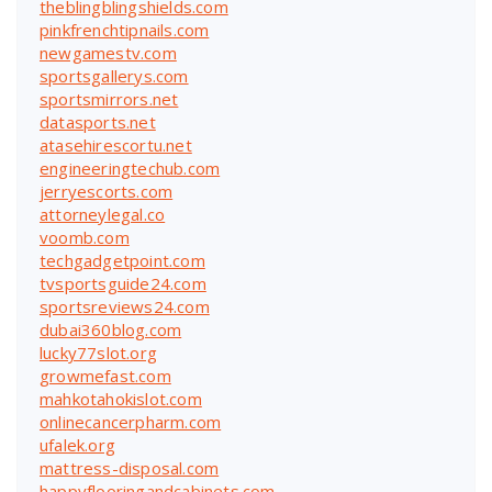
theblingblingshields.com
pinkfrenchtipnails.com
newgamestv.com
sportsgallerys.com
sportsmirrors.net
datasports.net
atasehirescortu.net
engineeringtechub.com
jerryescorts.com
attorneylegal.co
voomb.com
techgadgetpoint.com
tvsportsguide24.com
sportsreviews24.com
dubai360blog.com
lucky77slot.org
growmefast.com
mahkotahokislot.com
onlinecancerpharm.com
ufalek.org
mattress-disposal.com
happyflooringandcabinets.com