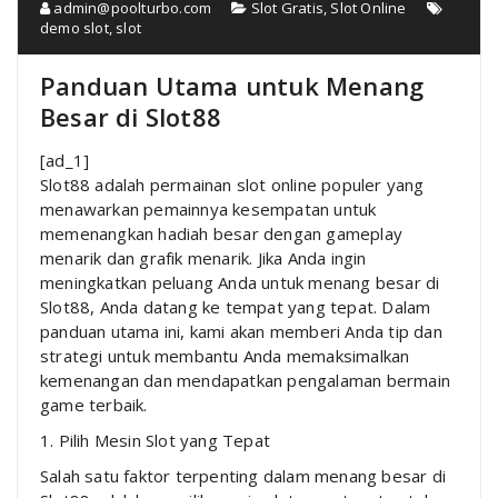
admin@poolturbo.com
Slot Gratis
,
Slot Online
demo slot
,
slot
Panduan Utama untuk Menang
Besar di Slot88
[ad_1]
Slot88 adalah permainan slot online populer yang
menawarkan pemainnya kesempatan untuk
memenangkan hadiah besar dengan gameplay
menarik dan grafik menarik. Jika Anda ingin
meningkatkan peluang Anda untuk menang besar di
Slot88, Anda datang ke tempat yang tepat. Dalam
panduan utama ini, kami akan memberi Anda tip dan
strategi untuk membantu Anda memaksimalkan
kemenangan dan mendapatkan pengalaman bermain
game terbaik.
1. Pilih Mesin Slot yang Tepat
Salah satu faktor terpenting dalam menang besar di