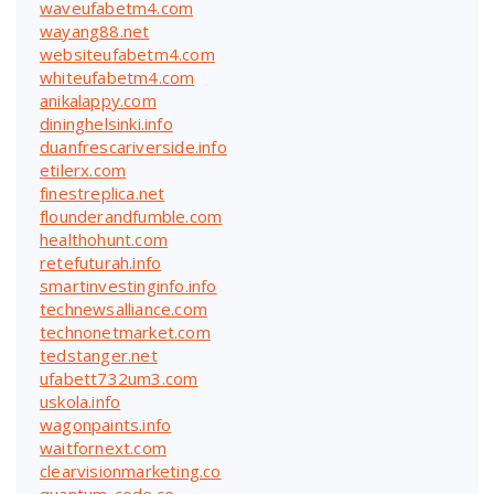
waveufabetm4.com
wayang88.net
websiteufabetm4.com
whiteufabetm4.com
anikalappy.com
dininghelsinki.info
duanfrescariverside.info
etilerx.com
finestreplica.net
flounderandfumble.com
healthohunt.com
retefuturah.info
smartinvestinginfo.info
technewsalliance.com
technonetmarket.com
tedstanger.net
ufabett732um3.com
uskola.info
wagonpaints.info
waitfornext.com
clearvisionmarketing.co
quantum-code.co