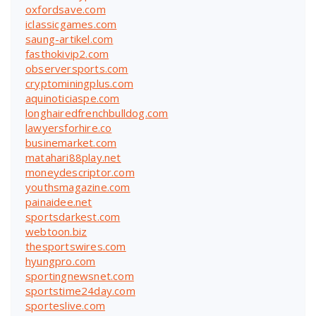
oxfordsave.com
iclassicgames.com
saung-artikel.com
fasthokivip2.com
observersports.com
cryptominingplus.com
aquinoticiaspe.com
longhairedfrenchbulldog.com
lawyersforhire.co
businemarket.com
matahari88play.net
moneydescriptor.com
youthsmagazine.com
painaidee.net
sportsdarkest.com
webtoon.biz
thesportswires.com
hyungpro.com
sportingnewsnet.com
sportstime24day.com
sporteslive.com