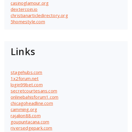
casinoglamour.org
dextercoin.io
christianarticledirectory.org
5homestyle.com
Links
stagehubs.com
1x2forum.net
login99bet.com
secretcourtesans.com
onlinebahisforum1.com
chicagoheadline.com
camming.org
rajalion88.com
goupuntacana.com
riversedgepark.com