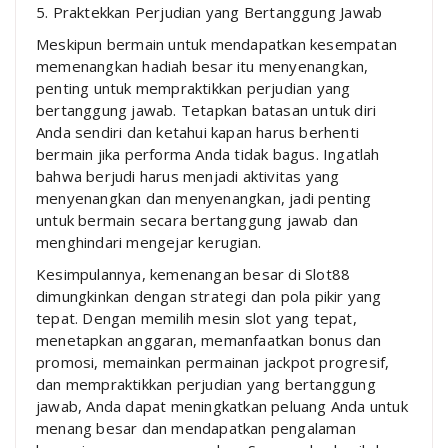
5. Praktekkan Perjudian yang Bertanggung Jawab
Meskipun bermain untuk mendapatkan kesempatan
memenangkan hadiah besar itu menyenangkan,
penting untuk mempraktikkan perjudian yang
bertanggung jawab. Tetapkan batasan untuk diri
Anda sendiri dan ketahui kapan harus berhenti
bermain jika performa Anda tidak bagus. Ingatlah
bahwa berjudi harus menjadi aktivitas yang
menyenangkan dan menyenangkan, jadi penting
untuk bermain secara bertanggung jawab dan
menghindari mengejar kerugian.
Kesimpulannya, kemenangan besar di Slot88
dimungkinkan dengan strategi dan pola pikir yang
tepat. Dengan memilih mesin slot yang tepat,
menetapkan anggaran, memanfaatkan bonus dan
promosi, memainkan permainan jackpot progresif,
dan mempraktikkan perjudian yang bertanggung
jawab, Anda dapat meningkatkan peluang Anda untuk
menang besar dan mendapatkan pengalaman