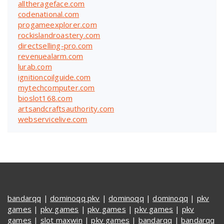
alltherageface.com
codenational.com
progameexplorer.com
rockislandroastery.com
directselling-pro.com
revenuealarm.com
lurab.com
ignitioncoilguide.com
mytechcomputer.com
bioslot168.com
artsandcraftsauthority.com
webservicelive.com
bandarqq
|
dominoqq pkv
|
dominoqq
|
dominoqq
|
pkv
games
|
pkv games
|
pkv games
|
pkv games
|
pkv
games
|
slot maxwin
|
pkv games
|
bandarqq
|
bandarqq