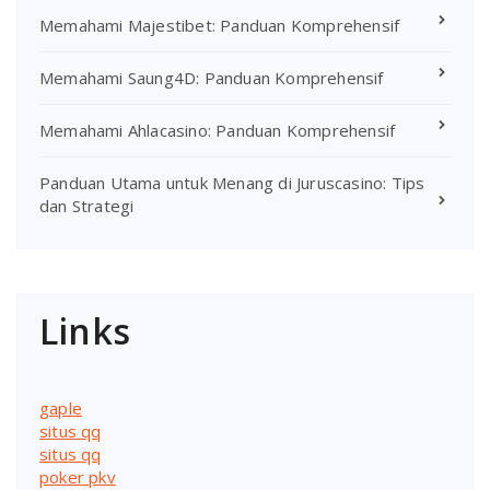
Memahami Majestibet: Panduan Komprehensif
Memahami Saung4D: Panduan Komprehensif
Memahami Ahlacasino: Panduan Komprehensif
Panduan Utama untuk Menang di Juruscasino: Tips
dan Strategi
Links
gaple
situs qq
situs qq
poker pkv