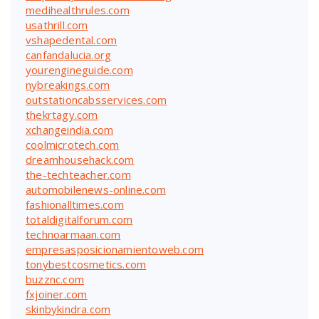
medihealthrules.com
usathrill.com
vshapedental.com
canfandalucia.org
yourengineguide.com
nybreakings.com
outstationcabsservices.com
thekrtagy.com
xchangeindia.com
coolmicrotech.com
dreamhousehack.com
the-techteacher.com
automobilenews-online.com
fashionalltimes.com
totaldigitalforum.com
technoarmaan.com
empresasposicionamientoweb.com
tonybestcosmetics.com
buzznc.com
fxjoiner.com
skinbykindra.com