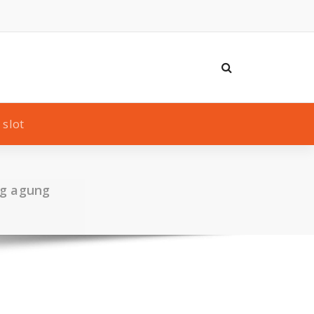
slot
ng agung