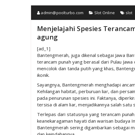
admin@poolturbo.com
Slot Online
slot
Menjelajahi Spesies Teranc
agung
[ad_1]
Bantengmerah, juga dikenal sebagai Jawa Bant
terancam punah yang berasal dari Pulau Jawa 
mencolok dan tanda putih yang khas, Banteng
ikonik.
Sayangnya, Bantengmerah menghadapi ancama
Kehilangan habitat, perburuan liar, dan pers
pada penurunan spesies ini. Faktanya, diperk
tersisa di alam liar, menjadikannya salah satu 
Terlepas dari statusnya yang terancam puna
keanekaragaman hayati dan warisan budaya Ind
Bantengmerah sering digambarkan sebagai mak
dan keindahannya.