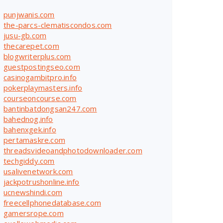
punjwanis.com
the-parcs-clematiscondos.com
jusu-gb.com
thecarepet.com
blogwriterplus.com
guestpostingseo.com
casinogambitpro.info
pokerplaymasters.info
courseoncourse.com
bantinbatdongsan247.com
bahednog.info
bahenxgek.info
pertamaskre.com
threadsvideoandphotodownloader.com
techgiddy.com
usalivenetwork.com
jackpotrushonline.info
ucnewshindi.com
freecellphonedatabase.com
gamersrope.com