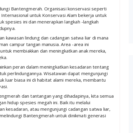
dungi Bantengmerah. Organisasi konservasi seperti
 Internasional untuk Konservasi Alam bekerja untuk
k spesies ini dan menerapkan langkah -langkah
dupnya.
kan kawasan lindung dan cadangan satwa liar di mana
n campur tangan manusia. Area -area ini
 untuk membiakkan dan meningkatkan anak mereka,
eka.
ainkan peran dalam meningkatkan kesadaran tentang
uk perlindungannya. Wisatawan dapat mengunjungi
k luar biasa ini di habitat alami mereka, membantu
asi.
tengmerah dan tantangan yang dihadapinya, kita semua
 hidup spesies megah ini. Baik itu melalui
n kesadaran, atau mengunjungi cadangan satwa liar,
elindungi Bantengmerah untuk dinikmati generasi