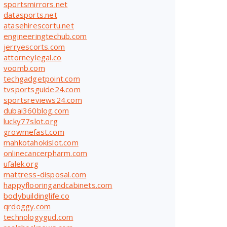
sportsmirrors.net
datasports.net
atasehirescortu.net
engineeringtechub.com
jerryescorts.com
attorneylegal.co
voomb.com
techgadgetpoint.com
tvsportsguide24.com
sportsreviews24.com
dubai360blog.com
lucky77slot.org
growmefast.com
mahkotahokislot.com
onlinecancerpharm.com
ufalek.org
mattress-disposal.com
happyflooringandcabinets.com
bodybuildinglife.co
qrdoggy.com
technologygud.com