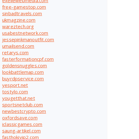
exellewebmedia.com
free-gamestop.com
sinbadtravels.com
ukmagzine.com
wareztech.org
usabestnetwork.com
jessepinkmanoutfit.com
umailsend.com
retarys.com
fasterformationcpf.com
goldensnuggles.com
lookbattlemap.com
buyrdpservice.com
yesport.net
tostylo.com
yougetthat.net
sportsnetclub.com
newbestcrypto.com
oxfordsave.com
iclassicgames.com
saung-artikel.com
fasthokivip2.com