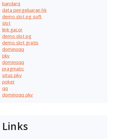
bandarq
data pengeluaran hk
demo slot pg soft
slot
link gacor
demo slot pg
demo slot gratis
dominoqq
pkv
dominoqq
pragmatic
situs pkv
poker
qq
dominoqq pkv
Links