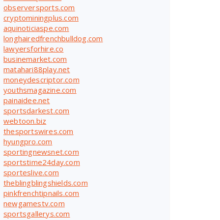
observersports.com
cryptominingplus.com
aquinoticiaspe.com
longhairedfrenchbulldog.com
lawyersforhire.co
businemarket.com
matahari88play.net
moneydescriptor.com
youthsmagazine.com
painaidee.net
sportsdarkest.com
webtoon.biz
thesportswires.com
hyungpro.com
sportingnewsnet.com
sportstime24day.com
sporteslive.com
theblingblingshields.com
pinkfrenchtipnails.com
newgamestv.com
sportsgallerys.com