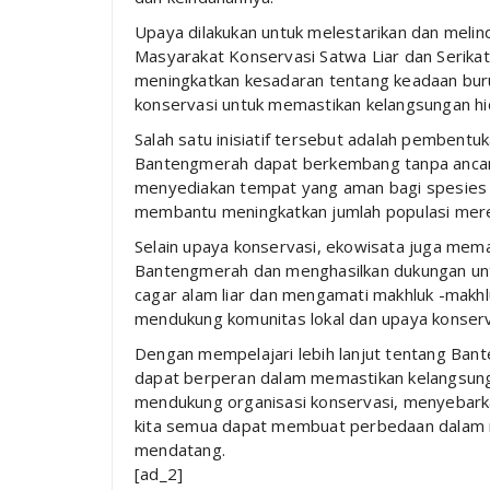
Upaya dilakukan untuk melestarikan dan melin
Masyarakat Konservasi Satwa Liar dan Serikat
meningkatkan kesadaran tentang keadaan buru
konservasi untuk memastikan kelangsungan hi
Salah satu inisiatif tersebut adalah pembentu
Bantengmerah dapat berkembang tanpa ancama
menyediakan tempat yang aman bagi spesies
membantu meningkatkan jumlah populasi mer
Selain upaya konservasi, ekowisata juga mem
Bantengmerah dan menghasilkan dukungan unt
cagar alam liar dan mengamati makhluk -makhlu
mendukung komunitas lokal dan upaya konserv
Dengan mempelajari lebih lanjut tentang Ban
dapat berperan dalam memastikan kelangsungan
mendukung organisasi konservasi, menyebarka
kita semua dapat membuat perbedaan dalam m
mendatang.
[ad_2]