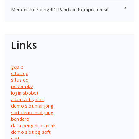
Memahami Saung4D: Panduan Komprehensif
Links
gaple
situs qq
situs qq
poker pkv
login sbobet
akun slot gacor
demo slot mahjong
slot demo mahjong
bandarq
data pengeluaran hk
demo slot pg soft
slot