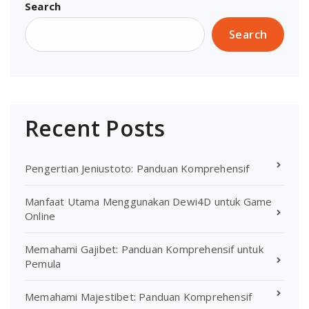
Search
Search
Recent Posts
Pengertian Jeniustoto: Panduan Komprehensif
Manfaat Utama Menggunakan Dewi4D untuk Game
Online
Memahami Gajibet: Panduan Komprehensif untuk
Pemula
Memahami Majestibet: Panduan Komprehensif