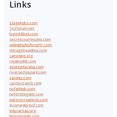
Links
stagehubs.com
1x2forum.net
login99bet.com
secretcourtesans.com
onlinebahisforum1.com
chicagoheadline.com
camming.org
rajalion88.com
goupuntacana.com
riversedgepark.com
zaseez.com
catchycrunch.com
nofaphub.com
nefertitingalls.com
patsyscreations.com
income4proof.com
educaritas.org
lensajelajah.com