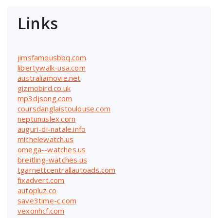
Links
jimsfamousbbq.com
libertywalk-usa.com
australiamovie.net
gizmobird.co.uk
mp3djsong.com
coursdanglaistoulouse.com
neptunuslex.com
auguri-di-natale.info
michelewatch.us
omega--watches.us
breitling-watches.us
tgarnettcentrallautoads.com
fixadvert.com
autopluz.co
save3time-c.com
vexonhcf.com