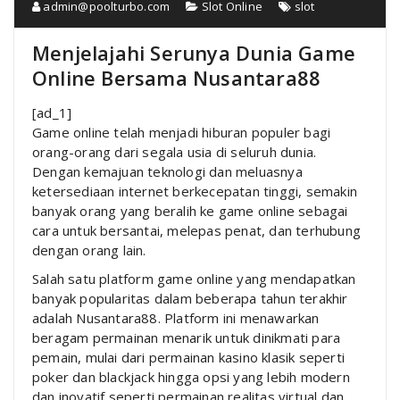
admin@poolturbo.com
Slot Online
slot
Menjelajahi Serunya Dunia Game
Online Bersama Nusantara88
[ad_1]
Game online telah menjadi hiburan populer bagi
orang-orang dari segala usia di seluruh dunia.
Dengan kemajuan teknologi dan meluasnya
ketersediaan internet berkecepatan tinggi, semakin
banyak orang yang beralih ke game online sebagai
cara untuk bersantai, melepas penat, dan terhubung
dengan orang lain.
Salah satu platform game online yang mendapatkan
banyak popularitas dalam beberapa tahun terakhir
adalah Nusantara88. Platform ini menawarkan
beragam permainan menarik untuk dinikmati para
pemain, mulai dari permainan kasino klasik seperti
poker dan blackjack hingga opsi yang lebih modern
dan inovatif seperti permainan realitas virtual dan