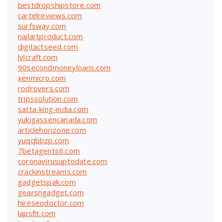
bestdropshipstore.com
cartelreviews.com
surfsway.com
nailartproduct.com
digitactseed.com
lvlcraft.com
90secondmoneyloans.com
xenmicro.com
rodrovers.com
tripssolution.com
satta-king-india.com
yukigassencanada.com
articlehorizone.com
yuqqbbzp.com
7betagents6.com
coronavirusuptodate.com
crackinstreams.com
gadgetspak.com
gearsngadget.com
hireseodoctor.com
lapsfit.com