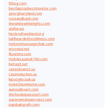
fithog.com
bestlaptopbestmonitor.com
georginaryland.com
roseandbasil.com
thewhitewhitelights.com
atdhe.ws
heckrodtwetland.org
halfheardinthestillness.com
mybestmassagechair.com
ericreed.net
fluxetine.com
mobilecasino8760.com
betqq3.net
casinoloans5.us
CasinoAuction.us
kipooglecouk.us
mykitchennhome.com
aumoulinvert.com
thefoodiepassport.com
superwindowproject.com
papibakigrafo.com