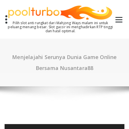
Skip
to
content
Pilih slot anti rungkat dari Mahjong Ways malam ini untuk
peluang menang besar. Slot gacor ini menghadirkan RTP tinggi
dan hasil optimal.
Menjelajahi Serunya Dunia Game Online
Bersama Nusantara88