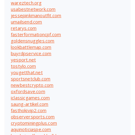
wareztech.org
usabestnetwork.com
jessepinkmanoutfit.com
umailsend.com
retarys.com
fasterformationcpf.com
goldensnuggles.com
lookbattlemap.com
buyrdpservice.com
yesport.net
tostylo.com
yougetthat.net
sportsnetclub.com
newbestcrypto.com
oxfordsave.com
iclassicgames.com
saung-artikel.com
fasthokivip2.com
observersports.com
cryptominingplus.com
aquinoticiaspe.com