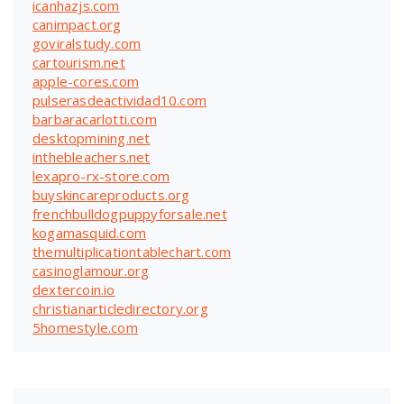
icanhazjs.com
canimpact.org
goviralstudy.com
cartourism.net
apple-cores.com
pulserasdeactividad10.com
barbaracarlotti.com
desktopmining.net
inthebleachers.net
lexapro-rx-store.com
buyskincareproducts.org
frenchbulldogpuppyforsale.net
kogamasquid.com
themultiplicationtablechart.com
casinoglamour.org
dextercoin.io
christianarticledirectory.org
5homestyle.com