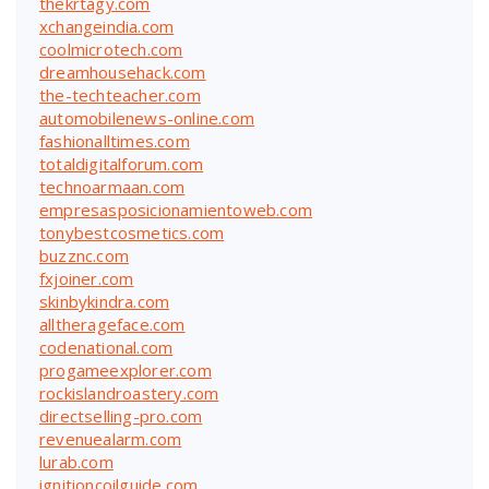
thekrtagy.com
xchangeindia.com
coolmicrotech.com
dreamhousehack.com
the-techteacher.com
automobilenews-online.com
fashionalltimes.com
totaldigitalforum.com
technoarmaan.com
empresasposicionamientoweb.com
tonybestcosmetics.com
buzznc.com
fxjoiner.com
skinbykindra.com
alltherageface.com
codenational.com
progameexplorer.com
rockislandroastery.com
directselling-pro.com
revenuealarm.com
lurab.com
ignitioncoilguide.com