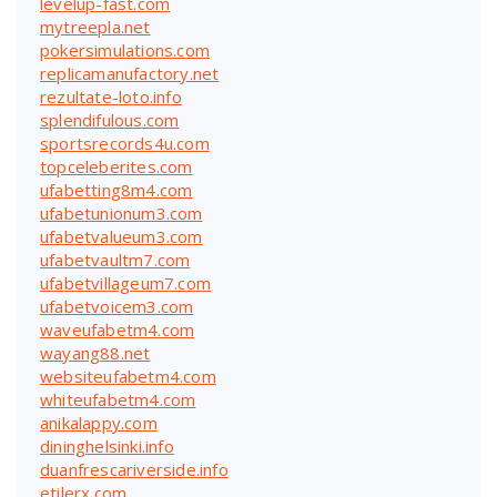
levelup-fast.com
mytreepla.net
pokersimulations.com
replicamanufactory.net
rezultate-loto.info
splendifulous.com
sportsrecords4u.com
topceleberites.com
ufabetting8m4.com
ufabetunionum3.com
ufabetvalueum3.com
ufabetvaultm7.com
ufabetvillageum7.com
ufabetvoicem3.com
waveufabetm4.com
wayang88.net
websiteufabetm4.com
whiteufabetm4.com
anikalappy.com
dininghelsinki.info
duanfrescariverside.info
etilerx.com