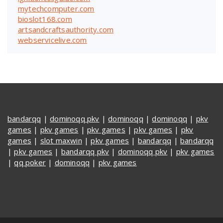
mytechcomputer.com
bioslot168.com
artsandcraftsauthority.com
webservicelive.com
bandarqq
|
dominoqq pkv
|
dominoqq
|
dominoqq
|
pkv
games
|
pkv games
|
pkv games
|
pkv games
|
pkv
games
|
slot maxwin
|
pkv games
|
bandarqq
|
bandarqq
|
pkv games
|
bandarqq pkv
|
dominoqq pkv
|
pkv games
|
qq poker
|
dominoqq
|
pkv games