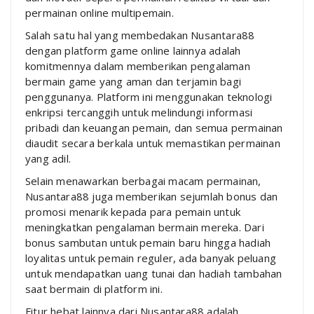
permainan online multipemain.
Salah satu hal yang membedakan Nusantara88
dengan platform game online lainnya adalah
komitmennya dalam memberikan pengalaman
bermain game yang aman dan terjamin bagi
penggunanya. Platform ini menggunakan teknologi
enkripsi tercanggih untuk melindungi informasi
pribadi dan keuangan pemain, dan semua permainan
diaudit secara berkala untuk memastikan permainan
yang adil.
Selain menawarkan berbagai macam permainan,
Nusantara88 juga memberikan sejumlah bonus dan
promosi menarik kepada para pemain untuk
meningkatkan pengalaman bermain mereka. Dari
bonus sambutan untuk pemain baru hingga hadiah
loyalitas untuk pemain reguler, ada banyak peluang
untuk mendapatkan uang tunai dan hadiah tambahan
saat bermain di platform ini.
Fitur hebat lainnya dari Nusantara88 adalah