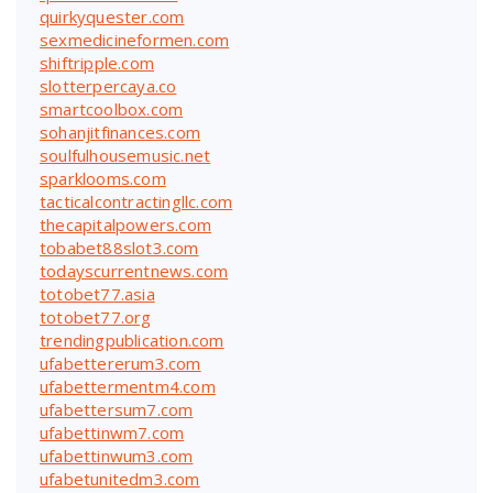
quirkyquester.com
sexmedicineformen.com
shiftripple.com
slotterpercaya.co
smartcoolbox.com
sohanjitfinances.com
soulfulhousemusic.net
sparklooms.com
tacticalcontractingllc.com
thecapitalpowers.com
tobabet88slot3.com
todayscurrentnews.com
totobet77.asia
totobet77.org
trendingpublication.com
ufabettererum3.com
ufabettermentm4.com
ufabettersum7.com
ufabettinwm7.com
ufabettinwum3.com
ufabetunitedm3.com