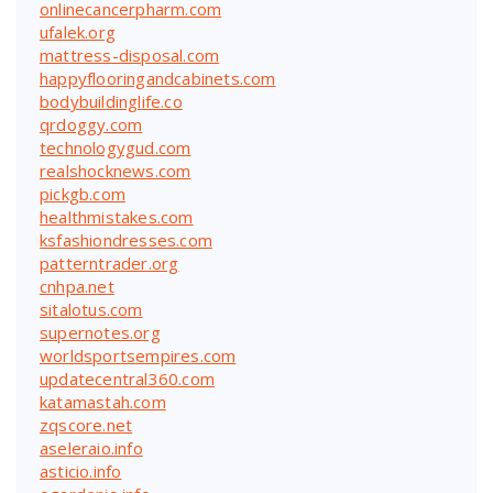
onlinecancerpharm.com
ufalek.org
mattress-disposal.com
happyflooringandcabinets.com
bodybuildinglife.co
qrdoggy.com
technologygud.com
realshocknews.com
pickgb.com
healthmistakes.com
ksfashiondresses.com
patterntrader.org
cnhpa.net
sitalotus.com
supernotes.org
worldsportsempires.com
updatecentral360.com
katamastah.com
zqscore.net
aseleraio.info
asticio.info