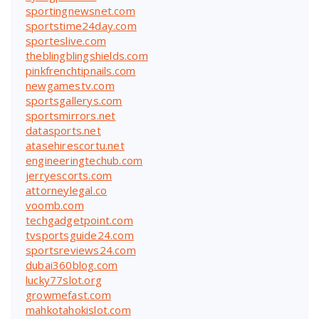
sportingnewsnet.com
sportstime24day.com
sporteslive.com
theblingblingshields.com
pinkfrenchtipnails.com
newgamestv.com
sportsgallerys.com
sportsmirrors.net
datasports.net
atasehirescortu.net
engineeringtechub.com
jerryescorts.com
attorneylegal.co
voomb.com
techgadgetpoint.com
tvsportsguide24.com
sportsreviews24.com
dubai360blog.com
lucky77slot.org
growmefast.com
mahkotahokislot.com