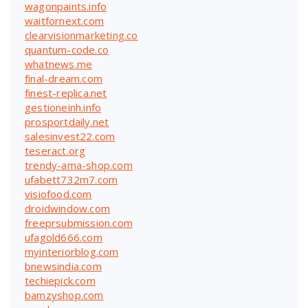
wagonpaints.info
waitfornext.com
clearvisionmarketing.co
quantum-code.co
whatnews.me
final-dream.com
finest-replica.net
gestioneinh.info
prosportdaily.net
salesinvest22.com
teseract.org
trendy-ama-shop.com
ufabett732m7.com
visiofood.com
droidwindow.com
freeprsubmission.com
ufagold666.com
myinteriorblog.com
bnewsindia.com
techiepick.com
bamzyshop.com