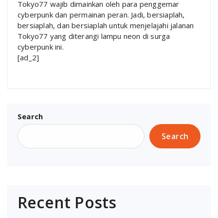
Tokyo77 wajib dimainkan oleh para penggemar
cyberpunk dan permainan peran. Jadi, bersiaplah,
bersiaplah, dan bersiaplah untuk menjelajahi jalanan
Tokyo77 yang diterangi lampu neon di surga
cyberpunk ini.
[ad_2]
Search
Search
Recent Posts