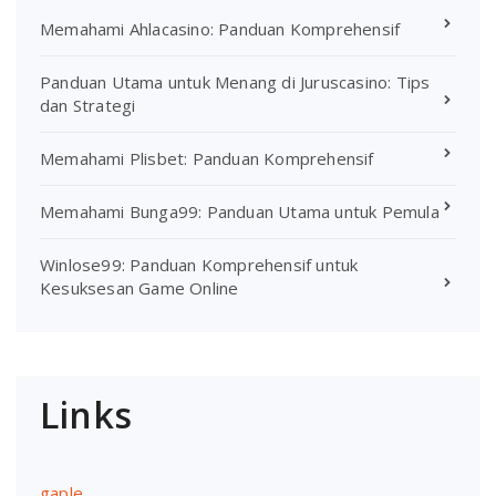
Memahami Ahlacasino: Panduan Komprehensif
Panduan Utama untuk Menang di Juruscasino: Tips
dan Strategi
Memahami Plisbet: Panduan Komprehensif
Memahami Bunga99: Panduan Utama untuk Pemula
Winlose99: Panduan Komprehensif untuk
Kesuksesan Game Online
Links
gaple