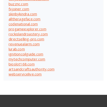
buzznc.com
fxjoiner.com
skinbykindra.com
alltherageface.com
codenational.com
progameexplorer.com
rockislandroastery.com
directselling-pro.com
revenuealarm.com
lurab.com
ignitioncoilguide.com
mytechcomputer.com
bioslot168.com
artsandcraftsauthority.com
webservicelive.com