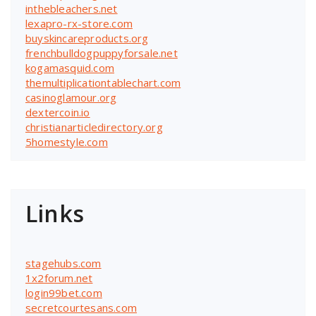
inthebleachers.net
lexapro-rx-store.com
buyskincareproducts.org
frenchbulldogpuppyforsale.net
kogamasquid.com
themultiplicationtablechart.com
casinoglamour.org
dextercoin.io
christianarticledirectory.org
5homestyle.com
Links
stagehubs.com
1x2forum.net
login99bet.com
secretcourtesans.com