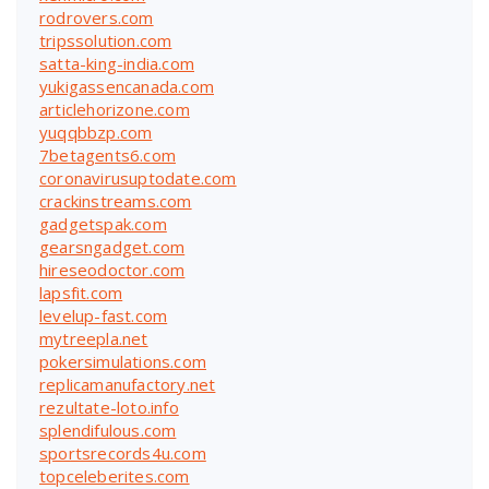
rodrovers.com
tripssolution.com
satta-king-india.com
yukigassencanada.com
articlehorizone.com
yuqqbbzp.com
7betagents6.com
coronavirusuptodate.com
crackinstreams.com
gadgetspak.com
gearsngadget.com
hireseodoctor.com
lapsfit.com
levelup-fast.com
mytreepla.net
pokersimulations.com
replicamanufactory.net
rezultate-loto.info
splendifulous.com
sportsrecords4u.com
topceleberites.com