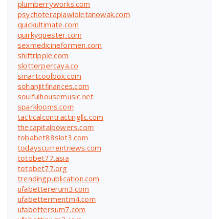
plumberryworks.com
psychoterapiawioletanowak.com
quickultimate.com
quirkyquester.com
sexmedicineformen.com
shiftripple.com
slotterpercaya.co
smartcoolbox.com
sohanjitfinances.com
soulfulhousemusic.net
sparklooms.com
tacticalcontractingllc.com
thecapitalpowers.com
tobabet88slot3.com
todayscurrentnews.com
totobet77.asia
totobet77.org
trendingpublication.com
ufabettererum3.com
ufabettermentm4.com
ufabettersum7.com