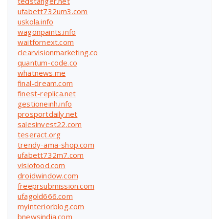
tedstanger.net
ufabett732um3.com
uskola.info
wagonpaints.info
waitfornext.com
clearvisionmarketing.co
quantum-code.co
whatnews.me
final-dream.com
finest-replica.net
gestioneinh.info
prosportdaily.net
salesinvest22.com
teseract.org
trendy-ama-shop.com
ufabett732m7.com
visiofood.com
droidwindow.com
freeprsubmission.com
ufagold666.com
myinteriorblog.com
bnewsindia.com