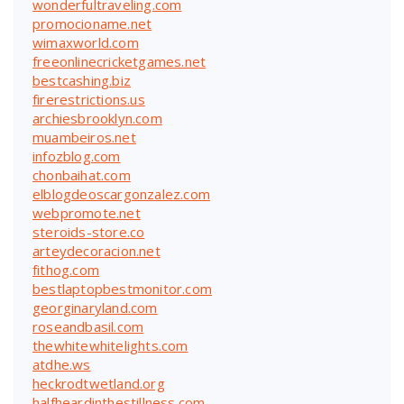
wonderfultraveling.com
promocioname.net
wimaxworld.com
freeonlinecricketgames.net
bestcashing.biz
firerestrictions.us
archiesbrooklyn.com
muambeiros.net
infozblog.com
chonbaihat.com
elblogdeoscargonzalez.com
webpromote.net
steroids-store.co
arteydecoracion.net
fithog.com
bestlaptopbestmonitor.com
georginaryland.com
roseandbasil.com
thewhitewhitelights.com
atdhe.ws
heckrodtwetland.org
halfheardinthestillness.com