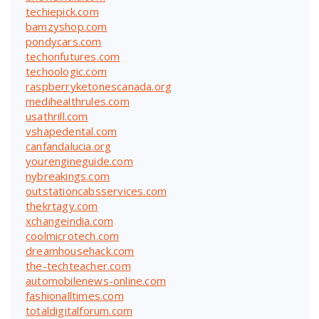
techiepick.com
bamzyshop.com
pondycars.com
techonfutures.com
techoologic.com
raspberryketonescanada.org
medihealthrules.com
usathrill.com
vshapedental.com
canfandalucia.org
yourengineguide.com
nybreakings.com
outstationcabsservices.com
thekrtagy.com
xchangeindia.com
coolmicrotech.com
dreamhousehack.com
the-techteacher.com
automobilenews-online.com
fashionalltimes.com
totaldigitalforum.com