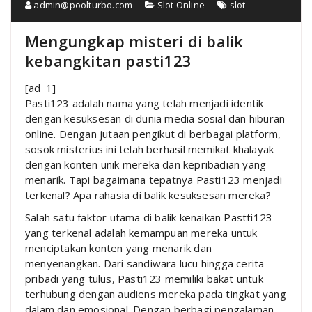
admin@poolturbo.com
Slot Online
slot
Mengungkap misteri di balik
kebangkitan pasti123
[ad_1]
Pasti123 adalah nama yang telah menjadi identik
dengan kesuksesan di dunia media sosial dan hiburan
online. Dengan jutaan pengikut di berbagai platform,
sosok misterius ini telah berhasil memikat khalayak
dengan konten unik mereka dan kepribadian yang
menarik. Tapi bagaimana tepatnya Pasti123 menjadi
terkenal? Apa rahasia di balik kesuksesan mereka?
Salah satu faktor utama di balik kenaikan Pastti123
yang terkenal adalah kemampuan mereka untuk
menciptakan konten yang menarik dan
menyenangkan. Dari sandiwara lucu hingga cerita
pribadi yang tulus, Pasti123 memiliki bakat untuk
terhubung dengan audiens mereka pada tingkat yang
dalam dan emosional. Dengan berbagi pengalaman