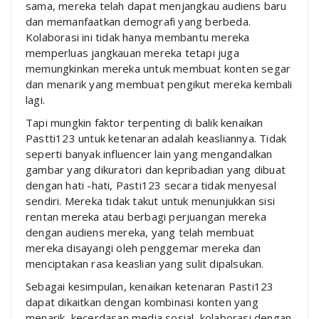
sama, mereka telah dapat menjangkau audiens baru
dan memanfaatkan demografi yang berbeda.
Kolaborasi ini tidak hanya membantu mereka
memperluas jangkauan mereka tetapi juga
memungkinkan mereka untuk membuat konten segar
dan menarik yang membuat pengikut mereka kembali
lagi.
Tapi mungkin faktor terpenting di balik kenaikan
Pastti123 untuk ketenaran adalah keasliannya. Tidak
seperti banyak influencer lain yang mengandalkan
gambar yang dikuratori dan kepribadian yang dibuat
dengan hati -hati, Pasti123 secara tidak menyesal
sendiri. Mereka tidak takut untuk menunjukkan sisi
rentan mereka atau berbagi perjuangan mereka
dengan audiens mereka, yang telah membuat
mereka disayangi oleh penggemar mereka dan
menciptakan rasa keaslian yang sulit dipalsukan.
Sebagai kesimpulan, kenaikan ketenaran Pasti123
dapat dikaitkan dengan kombinasi konten yang
menarik, kecerdasan media sosial, kolaborasi dengan