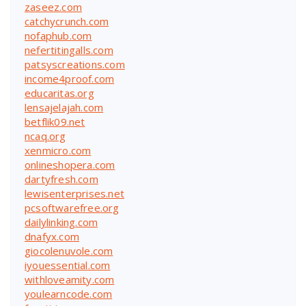
zaseez.com
catchycrunch.com
nofaphub.com
nefertitingalls.com
patsyscreations.com
income4proof.com
educaritas.org
lensajelajah.com
betflik09.net
ncaq.org
xenmicro.com
onlineshopera.com
dartyfresh.com
lewisenterprises.net
pcsoftwarefree.org
dailylinking.com
dnafyx.com
giocolenuvole.com
iyouessential.com
withloveamity.com
youlearncode.com