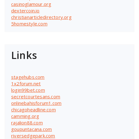
casinoglamour.org
dextercoin.io
christianarticledirectory.org
5homestyle.com
Links
stagehubs.com
1x2forum.net
login99bet.com
secretcourtesans.com
onlinebahisforum1.com
chicagoheadline.com
camming.org
rajalion88.com
goupuntacana.com
riversedgepark.com