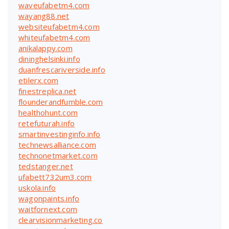
waveufabetm4.com
wayang88.net
websiteufabetm4.com
whiteufabetm4.com
anikalappy.com
dininghelsinki.info
duanfrescariverside.info
etilerx.com
finestreplica.net
flounderandfumble.com
healthohunt.com
retefuturah.info
smartinvestinginfo.info
technewsalliance.com
technonetmarket.com
tedstanger.net
ufabett732um3.com
uskola.info
wagonpaints.info
waitfornext.com
clearvisionmarketing.co