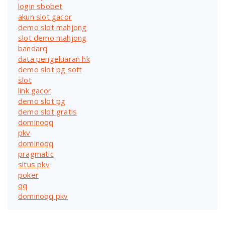
login sbobet
akun slot gacor
demo slot mahjong
slot demo mahjong
bandarq
data pengeluaran hk
demo slot pg soft
slot
link gacor
demo slot pg
demo slot gratis
dominoqq
pkv
dominoqq
pragmatic
situs pkv
poker
qq
dominoqq pkv