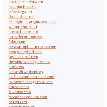
archiesbrooklyn.com
muambeiros.net
infozblog.com
chonbaihat.com
elblogdeoscargonzalez.com
webpromote.net
steroids-store.co
arteydecoracion.net
fithog.com
bestlaptopbestmonitor.com
georginaryland.com
roseandbasil.com
thewhitewhitelights.com
atdhe.ws
heckrodtwetland.org
halfheardinthestillness.com
mybestmassagechair.com
ericreed.net
fluxetine.com
mobilecasino8760.com
betqq3.net
casinoloans5.us