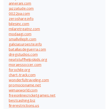
annerani.com
jazzatude.com
0022pa.com
zeroshare.info
bilesinc.com
milaretreatnz.com
modaagi.com
smallvilleph.com
galiciasuroeste.info
batallasdeguerra.com
dregstudios.com
neatstuffhelpskids.org
moraessoccer.com
forochile.org
chart-track.com
wonderfultraveling.com
promocioname.net
wimaxworld.com
freeonlinecricketgames.net
bestcashing.biz
firerestrictions.us