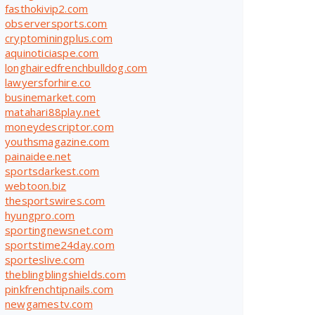
fasthokivip2.com
observersports.com
cryptominingplus.com
aquinoticiaspe.com
longhairedfrenchbulldog.com
lawyersforhire.co
businemarket.com
matahari88play.net
moneydescriptor.com
youthsmagazine.com
painaidee.net
sportsdarkest.com
webtoon.biz
thesportswires.com
hyungpro.com
sportingnewsnet.com
sportstime24day.com
sporteslive.com
theblingblingshields.com
pinkfrenchtipnails.com
newgamestv.com