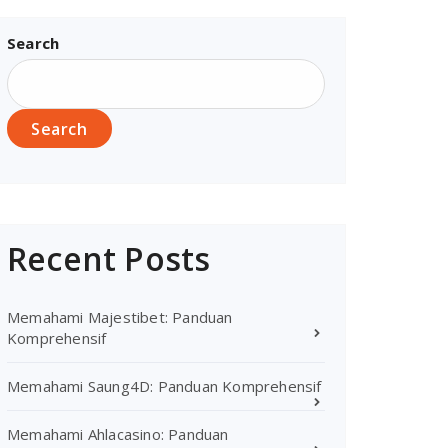
Search
Search
Recent Posts
Memahami Majestibet: Panduan
Komprehensif
Memahami Saung4D: Panduan Komprehensif
Memahami Ahlacasino: Panduan