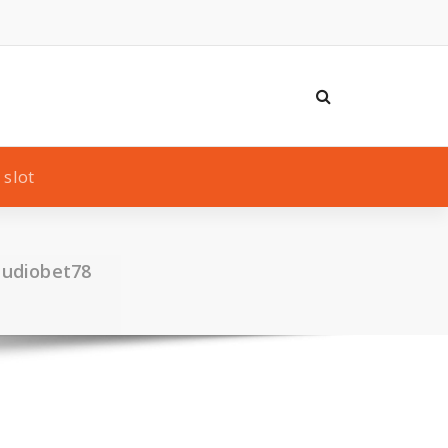
slot
tudiobet78