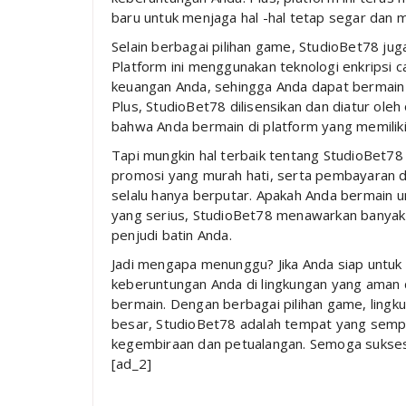
baru untuk menjaga hal -hal tetap segar dan 
Selain berbagai pilihan game, StudioBet78 j
Platform ini menggunakan teknologi enkripsi c
keuangan Anda, sehingga Anda dapat bermai
Plus, StudioBet78 dilisensikan dan diatur ole
bahwa Anda bermain di platform yang memiliki
Tapi mungkin hal terbaik tentang StudioBet7
promosi yang murah hati, serta pembayaran d
selalu hanya berputar. Apakah Anda bermain 
yang serius, StudioBet78 menawarkan banyak
penjudi batin Anda.
Jadi mengapa menunggu? Jika Anda siap untuk
keberuntungan Anda di lingkungan yang aman da
bermain. Dengan berbagai pilihan game, lin
besar, StudioBet78 adalah tempat yang semp
kegembiraan dan petualangan. Semoga sukse
[ad_2]