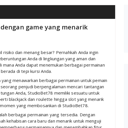
a dengan game yang menarik
 risiko dan menang besar? Pernahkah Anda ingin
eberuntungan Anda di lingkungan yang aman dan
8, di mana Anda dapat menemukan berbagai permainan
erada di tepi kursi Anda.
ka yang menawarkan berbagai permainan untuk pemain
a seorang penjudi berpengalaman mencari tantangan
tungan Anda, StudioBet78 memiliki sesuatu untuk
erti blackjack dan roulette hingga slot yang menarik
ada momen yang membosankan di StudioBet78.
dalah berbagai permainan yang tersedia. Dengan
ernah kehabisan cara baru dan menarik untuk menguji
s memperbarui permainannya dan menambahkan fitur