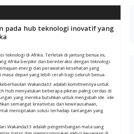
 pada hub teknologi inovatif yang
ka
eknologi di Afrika. Terletak di jantung benua ini,
ang Afrika berpikir dan berinteraksi dengan teknologi.
a kemajuan energi dan perawatan kesehatan yang
 masa depan yang lebih cerah bagi seluruh benua.
k keberhasilan Wakanda33 adalah komitmennya untuk
ch Hub menyatukan beberapa pikiran paling cerdas di
ungan yang mereka butuhkan untuk mengubah ide -ide
kan semangat kreativitas dan kewirausahaan,
tuk menciptakan solusi terhadap tantangan yang
r dari Wakanda33 adalah pengembangan mata uang
i lintas batas dan mempromosikan inklusi keuangan di