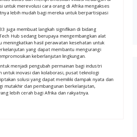
tensi untuk merevolusi cara orang di Afrika mengakses
ya lebih mudah bagi mereka untuk berpartisipasi
33 juga membuat langkah signifikan di bidang
. Tech Hub sedang berupaya mengembangkan alat
u meningkatkan hasil perawatan kesehatan untuk
 berkelanjutan yang dapat membantu mengurangi
empromosikan keberlanjutan lingkungan.
tuk menjadi pengubah permainan bagi industri
 untuk inovasi dan kolaborasi, pusat teknologi
ptakan solusi yang dapat memiliki dampak nyata dan
ogi mutakhir dan pembangunan berkelanjutan,
g lebih cerah bagi Afrika dan rakyatnya.