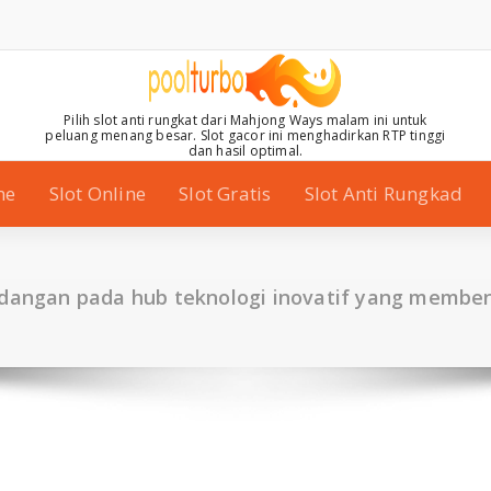
Pilih slot anti rungkat dari Mahjong Ways malam ini untuk
peluang menang besar. Slot gacor ini menghadirkan RTP tinggi
dan hasil optimal.
me
Slot Online
Slot Gratis
Slot Anti Rungkad
dangan pada hub teknologi inovatif yang membe