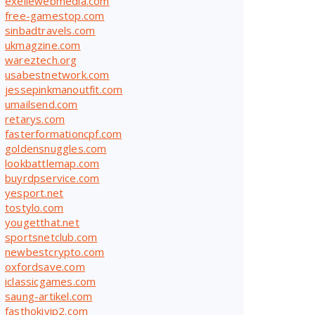
exellewebmedia.com
free-gamestop.com
sinbadtravels.com
ukmagzine.com
wareztech.org
usabestnetwork.com
jessepinkmanoutfit.com
umailsend.com
retarys.com
fasterformationcpf.com
goldensnuggles.com
lookbattlemap.com
buyrdpservice.com
yesport.net
tostylo.com
yougetthat.net
sportsnetclub.com
newbestcrypto.com
oxfordsave.com
iclassicgames.com
saung-artikel.com
fasthokivip2.com