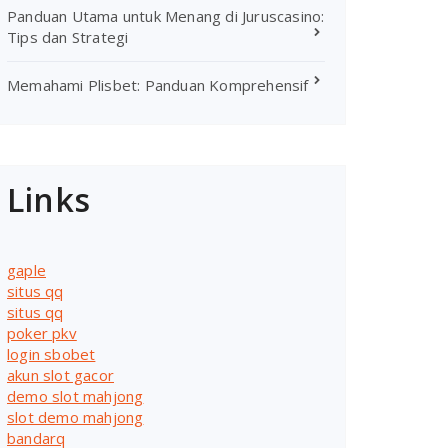
Panduan Utama untuk Menang di Juruscasino:
Tips dan Strategi
Memahami Plisbet: Panduan Komprehensif
Links
gaple
situs qq
situs qq
poker pkv
login sbobet
akun slot gacor
demo slot mahjong
slot demo mahjong
bandarq