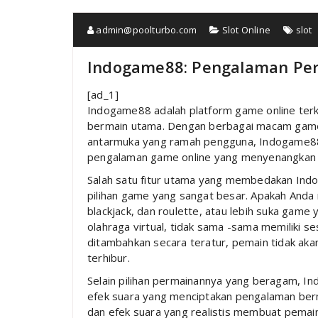
admin@poolturbo.com
Slot Online
slot
Indogame88: Pengalaman Per
[ad_1]
Indogame88 adalah platform game online te
bermain utama. Dengan berbagai macam game un
antarmuka yang ramah pengguna, Indogame88 
pengalaman game online yang menyenangkan 
Salah satu fitur utama yang membedakan Indo
pilihan game yang sangat besar. Apakah Anda 
blackjack, dan roulette, atau lebih suka game 
olahraga virtual, tidak sama -sama memiliki 
ditambahkan secara teratur, pemain tidak ak
terhibur.
Selain pilihan permainannya yang beragam, 
efek suara yang menciptakan pengalaman berm
dan efek suara yang realistis membuat pemai