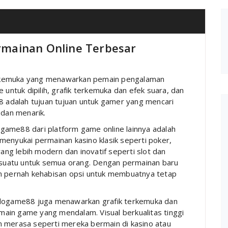
mainan Online Terbesar
rkemuka yang menawarkan pemain pengalaman
tuk dipilih, grafik terkemuka dan efek suara, dan
adalah tujuan tujuan untuk gamer yang mencari
dan menarik.
game88 dari platform game online lainnya adalah
menyukai permainan kasino klasik seperti poker,
yang lebih modern dan inovatif seperti slot dan
sesuatu untuk semua orang. Dengan permainan baru
an pernah kehabisan opsi untuk membuatnya tetap
Indogame88 juga menawarkan grafik terkemuka dan
ain game yang mendalam. Visual berkualitas tinggi
n merasa seperti mereka bermain di kasino atau