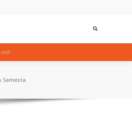
slot
m Semesta