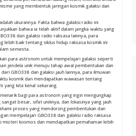
anisme yang membentuk jaringan kosmik galaksi dan
dalah ukurannya. Fakta bahwa galaksi radio ini
unjukkan bahwa ia telah aktif dalam jangka waktu yang
BO338 dan galaksi radio raksasa lainnya, para
bih baik tentang siklus hidup raksasa kosmik ini
alam semesta.
kan para astronom untuk mempelajari galaksi seperti
rikan jendela unik menuju tahap awal pembentukan dan
 dari GBO338 dan galaksi jauh lainnya, para ilmuwan
 waktu kosmik dan mendapatkan wawasan tentang
 yang kita kenal sekarang.
 menarik bagi para astronom yang ingin mengungkap
sangat besar, sifat uniknya, dan lokasinya yang jauh
mahami proses yang mendorong pembentukan dan
Dengan mempelajari GBO338 dan galaksi radio raksasa
ap misteri kosmos dan mendapatkan pemahaman lebih