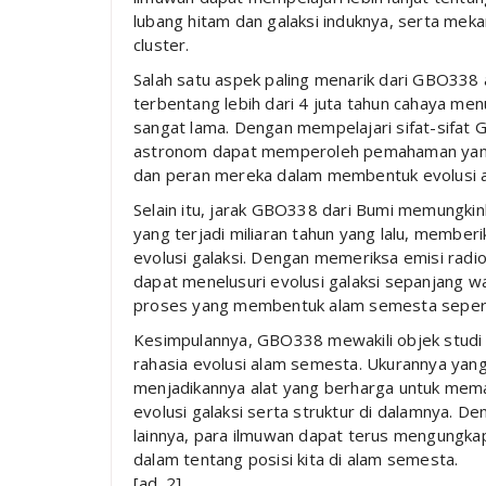
lubang hitam dan galaksi induknya, serta mek
cluster.
Salah satu aspek paling menarik dari GBO338 a
terbentang lebih dari 4 juta tahun cahaya men
sangat lama. Dengan mempelajari sifat-sifat G
astronom dapat memperoleh pemahaman yang le
dan peran mereka dalam membentuk evolusi 
Selain itu, jarak GBO338 dari Bumi memungkin
yang terjadi miliaran tahun yang lalu, membe
evolusi galaksi. Dengan memeriksa emisi radio
dapat menelusuri evolusi galaksi sepanjang
proses yang membentuk alam semesta seperti
Kesimpulannya, GBO338 mewakili objek studi
rahasia evolusi alam semesta. Ukurannya yang 
menjadikannya alat yang berharga untuk me
evolusi galaksi serta struktur di dalamnya. 
lainnya, para ilmuwan dapat terus mengungk
dalam tentang posisi kita di alam semesta.
[ad_2]