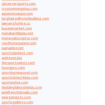
observersports.com
cryptominingplus.com
aquinoticiaspe.com
longhairedfrenchbulldog.com
lawyersforhire.co
businemarket.com
matahari88play.net
moneydescriptor.com
youthsmagazine.com
painaidee.net
sportsdarkest.com
webtoon.biz
thesportswires.com
hyungpro.com
sportingnewsnet.com
sportstime24day.com
sporteslive.com
theblingblingshields.com
pinkfrenchtipnails.com
newgamestv.com
sportsgallerys.com