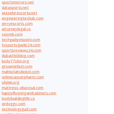
sportsmirrors.net
datasports.net
atasehirescortu.net
engineeringtechub.com
jerryescorts.com
attorneylegal.co
voomb.com
techgadgetpoint.com
tvsportsguide24.com
sportsreviews24.com
dubai360blog.com
lucky77slot.org
growmefast.com
mahkotahokislot.com
onlinecancerpharm.com
ufalek.org
mattress-disposal.com
happyflooringandcabinets.com
bodybuildinglife.co
qrdoggy.com
technologygud.com