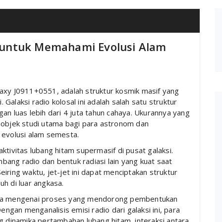
untuk Memahami Evolusi Alam
axy J0911+0551, adalah struktur kosmik masif yang
. Galaksi radio kolosal ini adalah salah satu struktur
an luas lebih dari 4 juta tahun cahaya. Ukurannya yang
 objek studi utama bagi para astronom dan
 evolusi alam semesta.
ktivitas lubang hitam supermasif di pusat galaksi.
ang radio dan bentuk radiasi lain yang kuat saat
iring waktu, jet-jet ini dapat menciptakan struktur
h di luar angkasa.
a mengenai proses yang mendorong pembentukan
engan menganalisis emisi radio dari galaksi ini, para
g dinamika pertambahan lubang hitam, interaksi antara