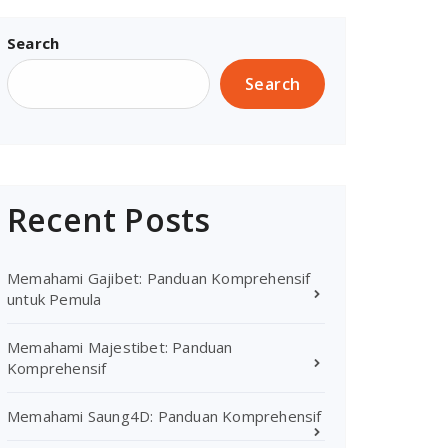
Search
Search
Recent Posts
Memahami Gajibet: Panduan Komprehensif
untuk Pemula
Memahami Majestibet: Panduan
Komprehensif
Memahami Saung4D: Panduan Komprehensif