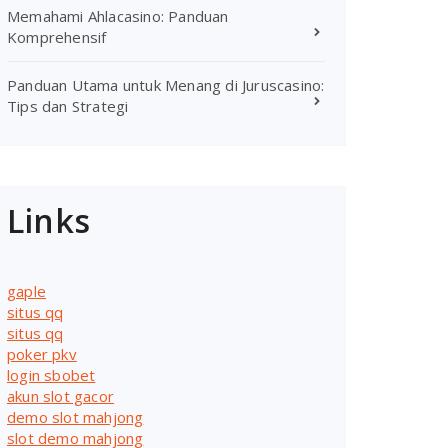
Memahami Ahlacasino: Panduan
Komprehensif
Panduan Utama untuk Menang di Juruscasino:
Tips dan Strategi
Links
gaple
situs qq
situs qq
poker pkv
login sbobet
akun slot gacor
demo slot mahjong
slot demo mahjong