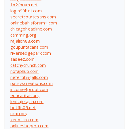
1x2forum.net
login99bet.com
secretcourtesans.com
onlinebahisforum1.com
chicagoheadline.com
camming.org
rajalion88.com
goupuntacana.com
riversedgepark.com
zaseez.com
catchycrunch.com
nofaphub.com
nefertitingalls.com
patsyscreations.com
income4proof.com
educaritas.org
lensajelajah.com
betflik09.net
ncaq.org
xenmicro.com
onlineshopera.com