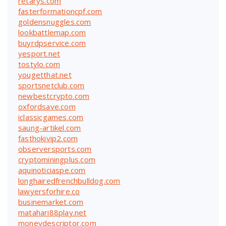
retarys.com
fasterformationcpf.com
goldensnuggles.com
lookbattlemap.com
buyrdpservice.com
yesport.net
tostylo.com
yougetthat.net
sportsnetclub.com
newbestcrypto.com
oxfordsave.com
iclassicgames.com
saung-artikel.com
fasthokivip2.com
observersports.com
cryptominingplus.com
aquinoticiaspe.com
longhairedfrenchbulldog.com
lawyersforhire.co
businemarket.com
matahari88play.net
moneydescriptor.com