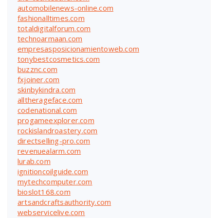
automobilenews-online.com
fashionalltimes.com
totaldigitalforum.com
technoarmaan.com
empresasposicionamientoweb.com
tonybestcosmetics.com
buzznc.com
fxjoiner.com
skinbykindra.com
alltherageface.com
codenational.com
progameexplorer.com
rockislandroastery.com
directselling-pro.com
revenuealarm.com
lurab.com
ignitioncoilguide.com
mytechcomputer.com
bioslot168.com
artsandcraftsauthority.com
webservicelive.com