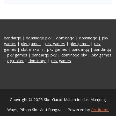
bandarqq
|
dominoqq pkv
|
dominoqq
|
dominoqq
|
pkv
games
|
pkv games
|
pkv games
|
pkv games
|
pkv
games
|
slot maxwin
|
pkv games
|
bandarqq
|
bandarqq
|
pkv games
|
bandarqq pkv
|
dominoqq pkv
|
pkv games
|
qq poker
|
dominoqq
|
pkv games
Copyright © 2026 Slot Gacor Malam Ini dari Mahjong
Ways, Pilihan Slot Anti Rungkat | Powered by
Proficient