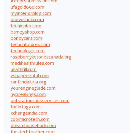
freeprsubmission.com
ufagold666.com
myinteriorblog.com
bnewsindia.com
techiepick.com
bamzyshop.com
pondycars.com
techonfutures.com
techoologic.com
raspberryketonescanada.org
medihealthrules.com
usathrill.com
vshapedental.com
canfandalucia.org
yourengineguide.com
nybreakings.com
outstationcabsservices.com
thekrtagy.com
xchangeindia.com
coolmicrotech.com
dreamhousehack.com
the-techteacher.com