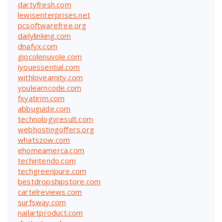
dartyfresh.com
lewisenterprises.net
pcsoftwarefree.org
dailylinking.com
dnafyx.com
giocolenuvole.com
iyouessential.com
withloveamity.com
youlearncode.com
fxyatirim.com
abbuguide.com
technologyresult.com
webhostingoffers.org
whatszow.com
ehomeamerca.com
techintendo.com
techgreenpure.com
bestdropshipstore.com
cartelreviews.com
surfsway.com
nailartproduct.com