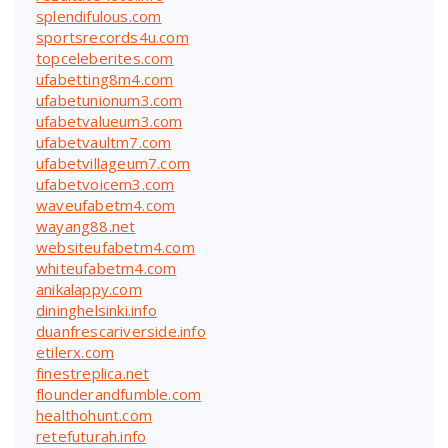
splendifulous.com
sportsrecords4u.com
topceleberites.com
ufabetting8m4.com
ufabetunionum3.com
ufabetvalueum3.com
ufabetvaultm7.com
ufabetvillageum7.com
ufabetvoicem3.com
waveufabetm4.com
wayang88.net
websiteufabetm4.com
whiteufabetm4.com
anikalappy.com
dininghelsinki.info
duanfrescariverside.info
etilerx.com
finestreplica.net
flounderandfumble.com
healthohunt.com
retefuturah.info