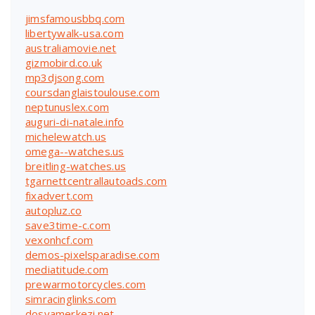
jimsfamousbbq.com
libertywalk-usa.com
australiamovie.net
gizmobird.co.uk
mp3djsong.com
coursdanglaistoulouse.com
neptunuslex.com
auguri-di-natale.info
michelewatch.us
omega--watches.us
breitling-watches.us
tgarnettcentrallautoads.com
fixadvert.com
autopluz.co
save3time-c.com
vexonhcf.com
demos-pixelsparadise.com
mediatitude.com
prewarmotorcycles.com
simracinglinks.com
dosyamerkezi.net