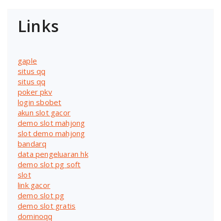
Links
gaple
situs qq
situs qq
poker pkv
login sbobet
akun slot gacor
demo slot mahjong
slot demo mahjong
bandarq
data pengeluaran hk
demo slot pg soft
slot
link gacor
demo slot pg
demo slot gratis
dominoqq