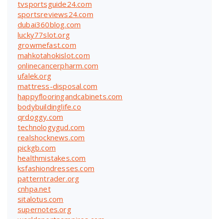
tvsportsguide24.com
sportsreviews24.com
dubai360blog.com
lucky77slot.org
growmefast.com
mahkotahokislot.com
onlinecancerpharm.com
ufalek.org
mattress-disposal.com
happyflooringandcabinets.com
bodybuildinglife.co
qrdoggy.com
technologygud.com
realshocknews.com
pickgb.com
healthmistakes.com
ksfashiondresses.com
patterntrader.org
cnhpa.net
sitalotus.com
supernotes.org