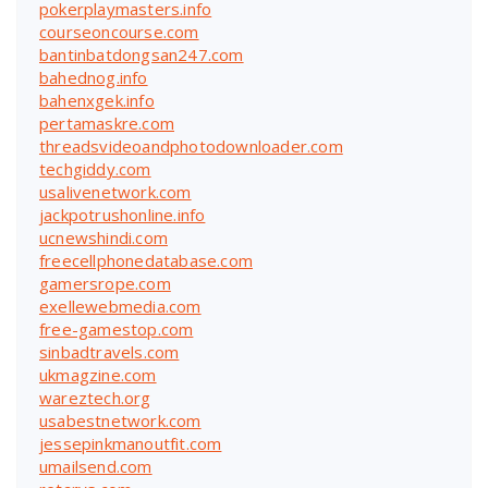
pokerplaymasters.info
courseoncourse.com
bantinbatdongsan247.com
bahednog.info
bahenxgek.info
pertamaskre.com
threadsvideoandphotodownloader.com
techgiddy.com
usalivenetwork.com
jackpotrushonline.info
ucnewshindi.com
freecellphonedatabase.com
gamersrope.com
exellewebmedia.com
free-gamestop.com
sinbadtravels.com
ukmagzine.com
wareztech.org
usabestnetwork.com
jessepinkmanoutfit.com
umailsend.com