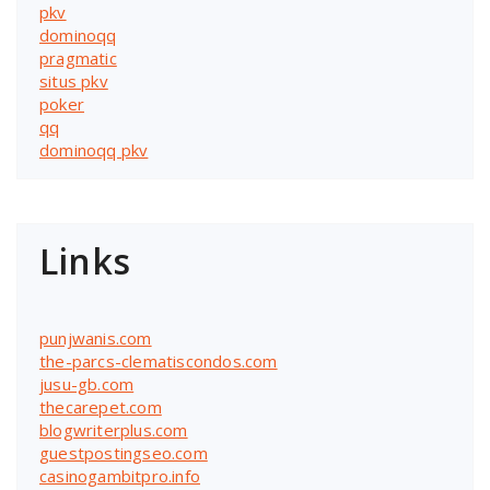
pkv
dominoqq
pragmatic
situs pkv
poker
qq
dominoqq pkv
Links
punjwanis.com
the-parcs-clematiscondos.com
jusu-gb.com
thecarepet.com
blogwriterplus.com
guestpostingseo.com
casinogambitpro.info