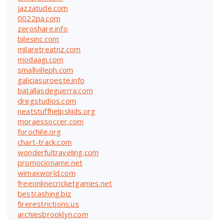
jazzatude.com
0022pa.com
zeroshare.info
bilesinc.com
milaretreatnz.com
modaagi.com
smallvilleph.com
galiciasuroeste.info
batallasdeguerra.com
dregstudios.com
neatstuffhelpskids.org
moraessoccer.com
forochile.org
chart-track.com
wonderfultraveling.com
promocioname.net
wimaxworld.com
freeonlinecricketgames.net
bestcashing.biz
firerestrictions.us
archiesbrooklyn.com