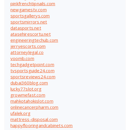
pinkfrenchtipnails.com
newgamestv.com
sportsgallerys.com
sportsmirrors.net
datasports.net
atasehirescortu.net
engineeringtechub.com
jerryescorts.com
attorneylegal.co
voomb.com
techgadgetpoint.com
tvsportsguide24.com
sportsreviews24.com
dubai360blog.com
lucky77slot.org
growmefast.com
mahkotahokislot.com
onlinecancerpharm.com
ufalek.org
mattress-disposal.com
happyflooringandcabinets.com