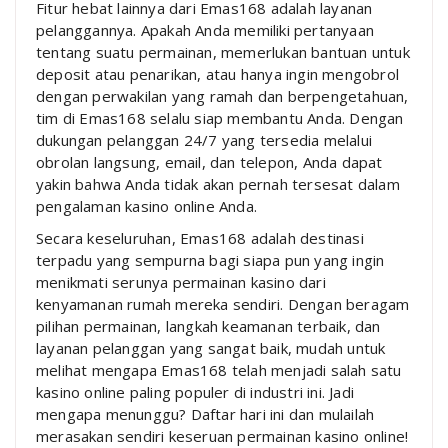
Fitur hebat lainnya dari Emas168 adalah layanan
pelanggannya. Apakah Anda memiliki pertanyaan
tentang suatu permainan, memerlukan bantuan untuk
deposit atau penarikan, atau hanya ingin mengobrol
dengan perwakilan yang ramah dan berpengetahuan,
tim di Emas168 selalu siap membantu Anda. Dengan
dukungan pelanggan 24/7 yang tersedia melalui
obrolan langsung, email, dan telepon, Anda dapat
yakin bahwa Anda tidak akan pernah tersesat dalam
pengalaman kasino online Anda.
Secara keseluruhan, Emas168 adalah destinasi
terpadu yang sempurna bagi siapa pun yang ingin
menikmati serunya permainan kasino dari
kenyamanan rumah mereka sendiri. Dengan beragam
pilihan permainan, langkah keamanan terbaik, dan
layanan pelanggan yang sangat baik, mudah untuk
melihat mengapa Emas168 telah menjadi salah satu
kasino online paling populer di industri ini. Jadi
mengapa menunggu? Daftar hari ini dan mulailah
merasakan sendiri keseruan permainan kasino online!