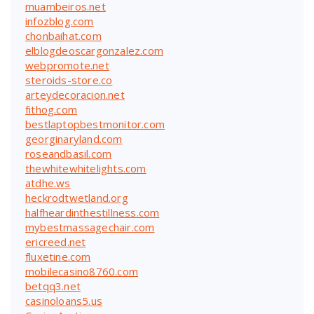
muambeiros.net
infozblog.com
chonbaihat.com
elblogdeoscargonzalez.com
webpromote.net
steroids-store.co
arteydecoracion.net
fithog.com
bestlaptopbestmonitor.com
georginaryland.com
roseandbasil.com
thewhitewhitelights.com
atdhe.ws
heckrodtwetland.org
halfheardinthestillness.com
mybestmassagechair.com
ericreed.net
fluxetine.com
mobilecasino8760.com
betqq3.net
casinoloans5.us