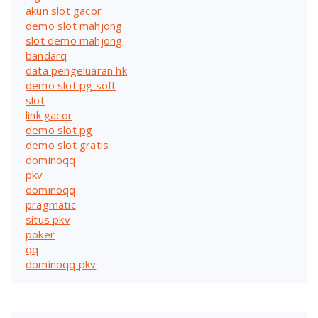
akun slot gacor
demo slot mahjong
slot demo mahjong
bandarq
data pengeluaran hk
demo slot pg soft
slot
link gacor
demo slot pg
demo slot gratis
dominoqq
pkv
dominoqq
pragmatic
situs pkv
poker
qq
dominoqq pkv