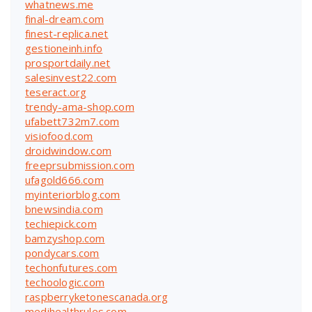
whatnews.me
final-dream.com
finest-replica.net
gestioneinh.info
prosportdaily.net
salesinvest22.com
teseract.org
trendy-ama-shop.com
ufabett732m7.com
visiofood.com
droidwindow.com
freeprsubmission.com
ufagold666.com
myinteriorblog.com
bnewsindia.com
techiepick.com
bamzyshop.com
pondycars.com
techonfutures.com
techoologic.com
raspberryketonescanada.org
medihealthrules.com