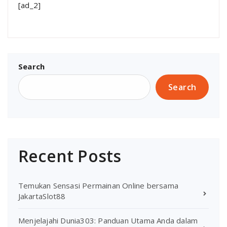
[ad_2]
Search
Search
Recent Posts
Temukan Sensasi Permainan Online bersama
JakartaSlot88
Menjelajahi Dunia303: Panduan Utama Anda dalam