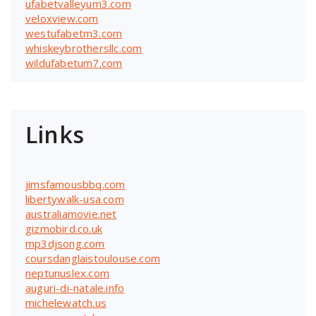
ufabetvalleyum3.com
veloxview.com
westufabetm3.com
whiskeybrothersllc.com
wildufabetum7.com
Links
jimsfamousbbq.com
libertywalk-usa.com
australiamovie.net
gizmobird.co.uk
mp3djsong.com
coursdanglaistoulouse.com
neptunuslex.com
auguri-di-natale.info
michelewatch.us