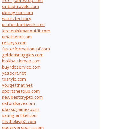
free-gamestop.com
sinbadtravels.com
ukmagzine.com
wareztech.org
usabestnetwork.com
jessepinkmanoutfit.com
umailsend.com
retarys.com
fasterformationcpf.com
goldensnuggles.com
lookbattlemap.com
buyrdpservice.com
yesport.net
tostylo.com
yougetthat.net
sportsnetclub.com
newbestcrypto.com
oxfordsave.com
iclassicgames.com
saung-artikel.com
fasthokivip2.com
observersports.com