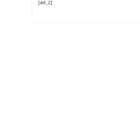
[ad_2]