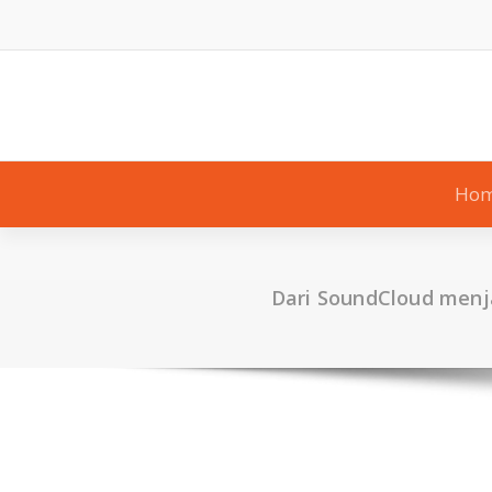
Skip
to
content
Ho
Dari SoundCloud menj