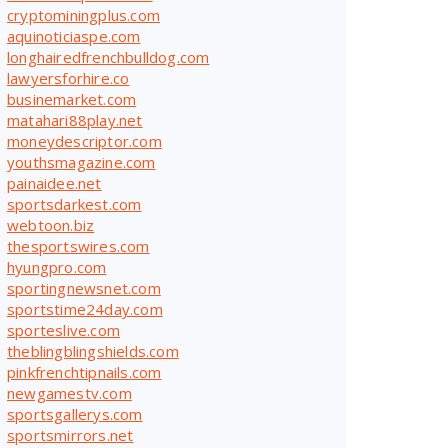
cryptominingplus.com
aquinoticiaspe.com
longhairedfrenchbulldog.com
lawyersforhire.co
businemarket.com
matahari88play.net
moneydescriptor.com
youthsmagazine.com
painaidee.net
sportsdarkest.com
webtoon.biz
thesportswires.com
hyungpro.com
sportingnewsnet.com
sportstime24day.com
sporteslive.com
theblingblingshields.com
pinkfrenchtipnails.com
newgamestv.com
sportsgallerys.com
sportsmirrors.net