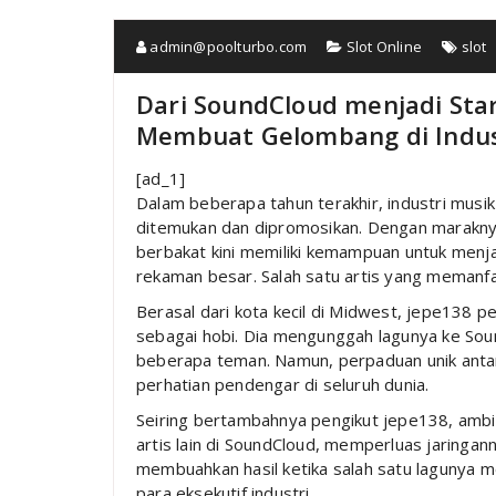
admin@poolturbo.com
Slot Online
slot
Dari SoundCloud menjadi St
Membuat Gelombang di Indus
[ad_1]
Dalam beberapa tahun terakhir, industri musik 
ditemukan dan dipromosikan. Dengan maraknya
berbakat kini memiliki kemampuan untuk menj
rekaman besar. Salah satu artis yang memanfa
Berasal dari kota kecil di Midwest, jepe138 p
sebagai hobi. Dia mengunggah lagunya ke Sou
beberapa teman. Namun, perpaduan unik antar
perhatian pendengar di seluruh dunia.
Seiring bertambahnya pengikut jepe138, ambi
artis lain di SoundCloud, memperluas jaringa
membuahkan hasil ketika salah satu lagunya men
para eksekutif industri.