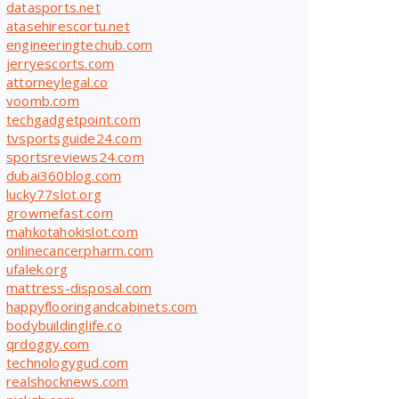
datasports.net
atasehirescortu.net
engineeringtechub.com
jerryescorts.com
attorneylegal.co
voomb.com
techgadgetpoint.com
tvsportsguide24.com
sportsreviews24.com
dubai360blog.com
lucky77slot.org
growmefast.com
mahkotahokislot.com
onlinecancerpharm.com
ufalek.org
mattress-disposal.com
happyflooringandcabinets.com
bodybuildinglife.co
qrdoggy.com
technologygud.com
realshocknews.com