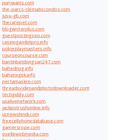
punjwanis.com
the-parcs-clematiscondos.com
jusu-gb.com
thecarepet.com
blogwriterplus.com
guestpostingseo.com
casinogambitpro.info
pokerplaymasters.info
courseoncourse.com
bantinbatdongsan247.com
bahednog.info
bahenxgek.info
pertamaskre.com
threadsvideoandphotodownloader.com
techgiddy.com
usalivenetwork.com
jackpotrushonline.info
ucnewshindi.com
freecellphonedatabase.com
gamersrope.com
exellewebmedia.com