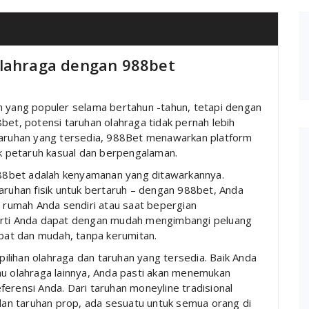
olahraga dengan 988bet
n yang populer selama bertahun -tahun, tetapi dengan
bet, potensi taruhan olahraga tidak pernah lebih
 taruhan yang tersedia, 988Bet menawarkan platform
 petaruh kasual dan berpengalaman.
8bet adalah kenyamanan yang ditawarkannya.
aruhan fisik untuk bertaruh – dengan 988bet, Anda
rumah Anda sendiri atau saat bepergian
rarti Anda dapat dengan mudah mengimbangi peluang
at dan mudah, tanpa kerumitan.
 pilihan olahraga dan taruhan yang tersedia. Baik Anda
au olahraga lainnya, Anda pasti akan menemukan
erensi Anda. Dari taruhan moneyline tradisional
 dan taruhan prop, ada sesuatu untuk semua orang di