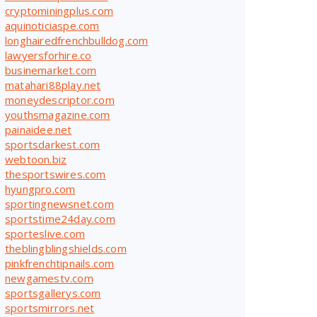
cryptominingplus.com
aquinoticiaspe.com
longhairedfrenchbulldog.com
lawyersforhire.co
businemarket.com
matahari88play.net
moneydescriptor.com
youthsmagazine.com
painaidee.net
sportsdarkest.com
webtoon.biz
thesportswires.com
hyungpro.com
sportingnewsnet.com
sportstime24day.com
sporteslive.com
theblingblingshields.com
pinkfrenchtipnails.com
newgamestv.com
sportsgallerys.com
sportsmirrors.net