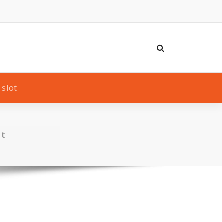
slot
et