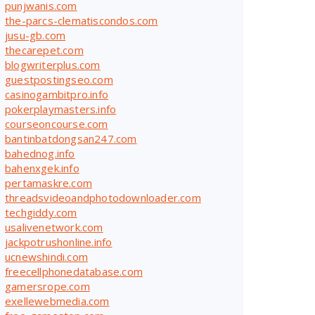
punjwanis.com
the-parcs-clematiscondos.com
jusu-gb.com
thecarepet.com
blogwriterplus.com
guestpostingseo.com
casinogambitpro.info
pokerplaymasters.info
courseoncourse.com
bantinbatdongsan247.com
bahednog.info
bahenxgek.info
pertamaskre.com
threadsvideoandphotodownloader.com
techgiddy.com
usalivenetwork.com
jackpotrushonline.info
ucnewshindi.com
freecellphonedatabase.com
gamersrope.com
exellewebmedia.com