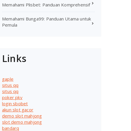
Memahami Plisbet: Panduan Komprehensif
Memahami Bunga99: Panduan Utama untuk
Pemula
Links
gaple
situs qq
situs qq
poker pkv
login sbobet
akun slot gacor
demo slot mahjong
slot demo mahjong
bandarq